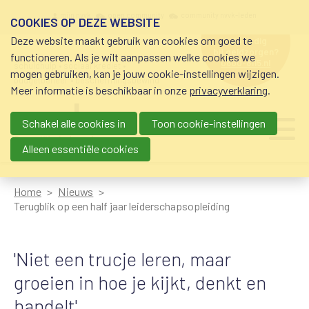
Overslaan en naar de inhoud gaan
Meta navigation
mijn nvvk
open community
community nvvk-leden
COOKIES OP DEZE WEBSITE
Deze website maakt gebruik van cookies om goed te
hulp nodig
bij geldzorgen?
functioneren. Als je wilt aanpassen welke cookies we
0800-8115.nl
schuldhulp • sociaal krediet •
mogen gebruiken, kan je jouw cookie-instellingen wijzigen.
budgetbeheer • beschermingsbewind
Meer informatie is beschikbaar in onze
privacyverklaring
.
Schakel alle cookies in
Toon cookie-instellingen
Main navigation
Ju
me
Alleen essentiële cookies
Home
Nieuws
Terugblik op een half jaar leiderschapsopleiding
'Niet een trucje leren, maar
groeien in hoe je kijkt, denkt en
handelt'