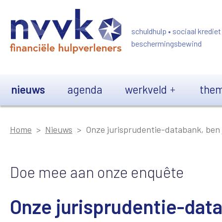
Overslaan en naar de inhoud gaan
schuldhulp • sociaal krediet
beschermingsbewind
Main navigation
nieuws
agenda
werkveld
them
Home
Nieuws
Onze jurisprudentie-databank, ben ji
Doe mee aan onze enquête
Onze jurisprudentie-datab