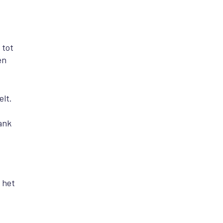
 tot
en
lt.
ank
 het