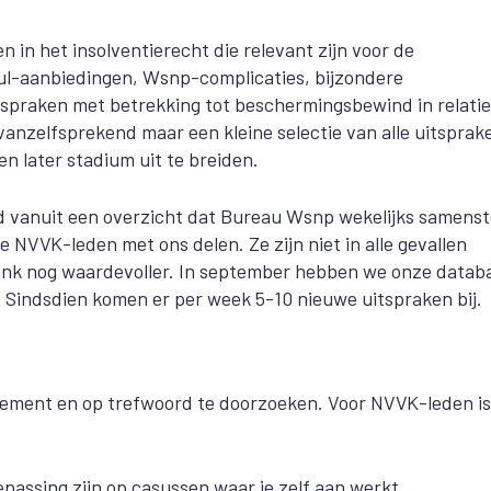
in het insolventierecht die relevant zijn voor de
nul-aanbiedingen, Wsnp-complicaties, bijzondere
praken met betrekking tot beschermingsbewind in relatie
nzelfsprekend maar een kleine selectie van alle uitsprak
n later stadium uit te breiden.
 vanuit een overzicht dat Bureau Wsnp wekelijks samenste
 NVVK-leden met ons delen. Ze zijn niet in alle gevallen
ank nog waardevoller. In september hebben we onze datab
5. Sindsdien komen er per week 5-10 nieuwe uitspraken bij.
sement en op trefwoord te doorzoeken. Voor NVVK-leden is
oepassing zijn op casussen waar je zelf aan werkt.