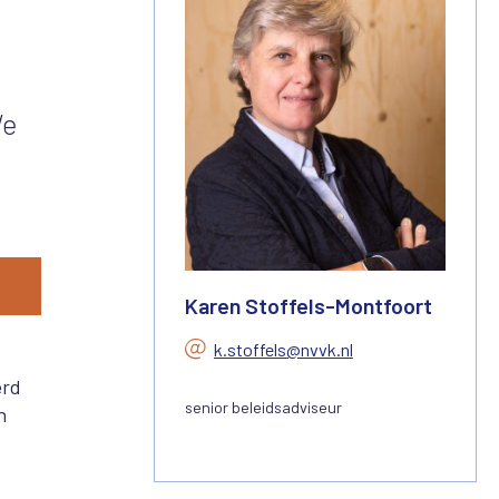
We
Karen Stoffels-Montfoort
k.stoffels@nvvk.nl
erd
senior beleidsadviseur
n