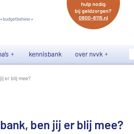
hulp nodig
bij geldzorgen?
0800-8115.nl
 • budgetbeheer •
a's
kennisbank
over nvvk
j er blij mee?
ank, ben jij er blij mee?