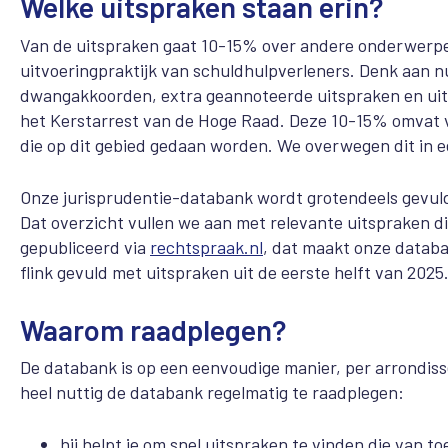
Welke uitspraken staan erin?
Van de uitspraken gaat 10-15% over andere onderwerpen 
uitvoeringpraktijk van schuldhulpverleners. Denk aan 
dwangakkoorden, extra geannoteerde uitspraken en uits
het Kerstarrest van de Hoge Raad.
Deze 10-15% omvat va
die op dit gebied gedaan worden. We overwegen dit in ee
Onze jurisprudentie-databank wordt grotendeels gevuld
Dat overzicht vullen we aan met relevante uitspraken die
gepubliceerd via
rechtspraak.nl
, dat maakt onze datab
flink gevuld met uitspraken uit de eerste helft van 202
Waarom raadplegen?
De databank is op een eenvoudige manier, per arrondis
heel nuttig de databank regelmatig te raadplegen:
hij helpt je om snel uitspraken te vinden die van t