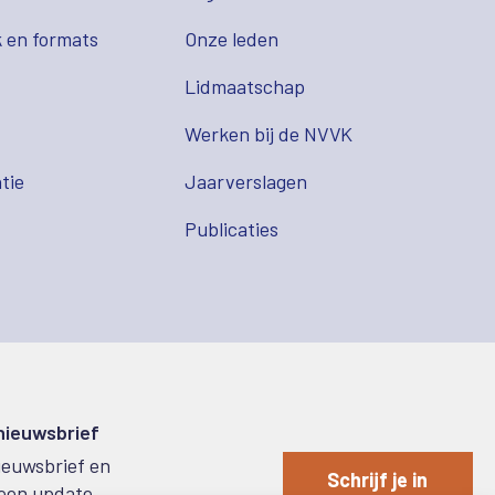
 en formats
Onze leden
Lidmaatschap
s
Werken bij de NVVK
tie
Jaarverslagen
Publicaties
 nieuwsbrief
nieuwsbrief en
Schrijf je in
een update.