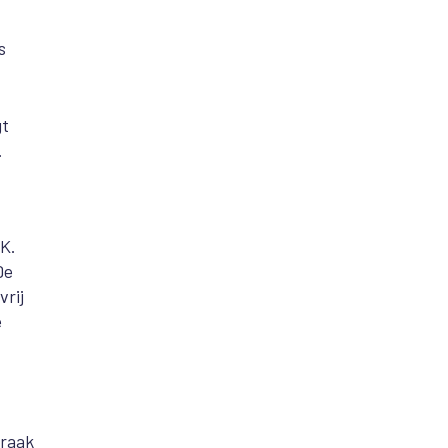
s
gt
.
K.
De
vrij
e
praak