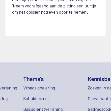
'Neem voorafgaand aan de zitting een uurtje
om het dossier nog even door te nemen'.
Thema's
Kennisba
verlening
Vroegsignalering
Zoeken in d
ring
Schuldenrust
Convenant
g
Basisdienstverlening
Gedragscod