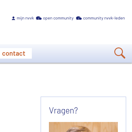
Meta navigation
mijn nvvk
open community
community nvvk-leden
contact
Vragen?