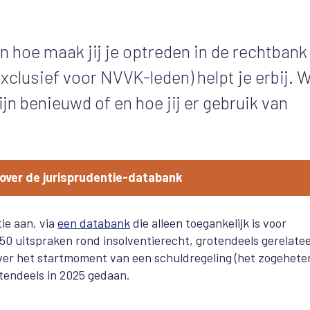
en hoe maak jij je optreden in de rechtbank
xclusief voor NVVK-leden) helpt je erbij. 
jn benieuwd of en hoe jij er gebruik van
over de jurisprudentie-databank
ie aan, via
een databank
die alleen toegankelijk is voor
50 uitspraken rond insolventierecht, grotendeels gerelate
er het startmoment van een schuldregeling (het zogehete
otendeels in 2025 gedaan.