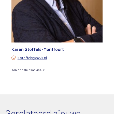
Karen Stoffels-Montfoort
k.stoffels@nvvk.nl
senior beleidsadviseur
Gerelateerd nieuws