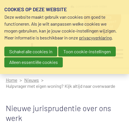
Overslaan en naar de inhoud gaan
Meta navigation
mijn nvvk
open community
community nvvk-leden
COOKIES OP DEZE WEBSITE
Deze website maakt gebruik van cookies om goed te
hulp nodig
bij geldzorgen?
functioneren. Als je wilt aanpassen welke cookies we
0800-8115.nl
schuldhulp • sociaal krediet •
mogen gebruiken, kan je jouw cookie-instellingen wijzigen.
budgetbeheer • beschermingsbewind
Meer informatie is beschikbaar in onze
privacyverklaring
.
Schakel alle cookies in
Toon cookie-instellingen
Main navigation
Ju
me
Alleen essentiële cookies
Home
Nieuws
Hulpvrager met eigen woning? Kijk altijd naar overwaarde
Nieuwe jurisprudentie over ons
werk