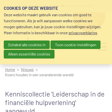
Overslaan en naar de inhoud gaan
Meta navigation
mijn nvvk
open community
community nvvk-leden
COOKIES OP DEZE WEBSITE
Deze website maakt gebruik van cookies om goed te
hulp nodig
bij geldzorgen?
functioneren. Als je wilt aanpassen welke cookies we
0800-8115.nl
schuldhulp • sociaal krediet •
mogen gebruiken, kan je jouw cookie-instellingen wijzigen.
budgetbeheer • beschermingsbewind
Meer informatie is beschikbaar in onze
privacyverklaring
.
Schakel alle cookies in
Toon cookie-instellingen
Main navigation
Ju
me
Alleen essentiële cookies
Home
Nieuws
Koers houden in een veranderende wereld
Kenniscollectie 'Leiderschap in de
financiële hulpverlening'
aangevuld