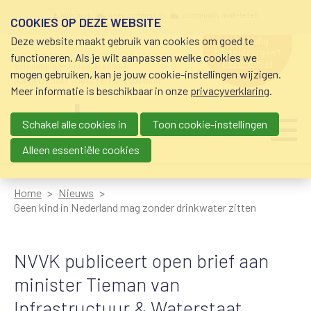
Overslaan en naar de inhoud gaan
Meta navigation
mijn nvvk
open community
community nvvk-leden
COOKIES OP DEZE WEBSITE
Deze website maakt gebruik van cookies om goed te
hulp nodig
bij geldzorgen?
functioneren. Als je wilt aanpassen welke cookies we
0800-8115.nl
schuldhulp • sociaal krediet •
mogen gebruiken, kan je jouw cookie-instellingen wijzigen.
budgetbeheer • beschermingsbewind
Meer informatie is beschikbaar in onze
privacyverklaring
.
Schakel alle cookies in
Toon cookie-instellingen
Main navigation
Ju
me
Alleen essentiële cookies
Home
Nieuws
Geen kind in Nederland mag zonder drinkwater zitten
NVVK publiceert open brief aan
minister Tieman van
Infrastructuur & Waterstaat