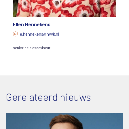
Ellen Hennekens
e.hennekens@nvvk.nl
senior beleidsadviseur
Gerelateerd nieuws