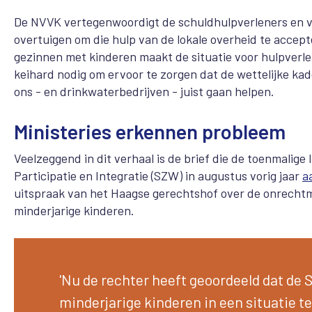
De NVVK vertegenwoordigt de schuldhulpverleners en v
overtuigen om die hulp van de lokale overheid te accepte
gezinnen met kinderen maakt de situatie voor hulpverl
keihard nodig om ervoor te zorgen dat de wettelijke kad
ons - en drinkwaterbedrijven - juist gaan helpen.
Ministeries erkennen probleem
Veelzeggend in dit verhaal is de brief die de toenmalig
Participatie en Integratie (SZW) in augustus vorig jaar
a
uitspraak van het Haagse gerechtshof over de onrechtm
minderjarige kinderen.
'Nu de rechter heeft geoordeeld dat de
minderjarige kinderen in een situatie t