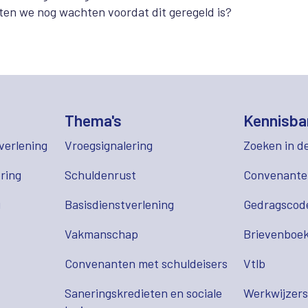
ten we nog wachten voordat dit geregeld is?
Thema's
Kennisba
verlening
Vroegsignalering
Zoeken in d
ring
Schuldenrust
Convenant
g
Basisdienstverlening
Gedragscod
Vakmanschap
Brievenboek
Convenanten met schuldeisers
Vtlb
Saneringskredieten en sociale
Werkwijzer