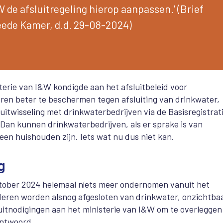
 de afsluitregeling hierop aanpassen.' (Brief
ede Kamer, d.d. 29-08-2024)
terie van I&W kondigde aan het afsluitbeleid voor
ren beter te beschermen tegen afsluiting van drinkwater,
itwisseling met drinkwaterbedrijven via de Basisregistrat
Dan kunnen drinkwaterbedrijven, als er sprake is van
een huishouden zijn. Iets wat nu dus niet kan.
g
oktober 2024 helemaal níets meer ondernomen vanuit het
inderen worden
alsnog
afgesloten van drinkwater, onzichtba
 uitnodigingen
aan het ministerie van I&W om te overleggen
antwoord.