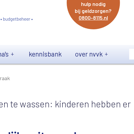
hulp nodig
bij geldzorgen?
0800-8115.nl
 • budgetbeheer •
a's
kennisbank
over nvvk
praak
en te wassen: kinderen hebben er