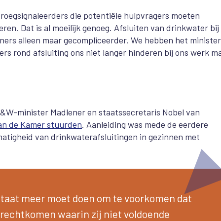
roegsignaleerders die potentiële hulpvragers moeten
ren. Dat is al moeilijk genoeg. Afsluiten van drinkwater bij
eners alleen maar gecompliceerder. We hebben het minister
ers rond afsluiting ons niet langer hinderen bij ons werk m
e I&W-minister Madlener en staatssecretaris Nobel van
an de Kamer stuurden
. Aanleiding was mede de eerdere
atigheid van drinkwaterafsluitingen in gezinnen met
 Staat meer moet doen om te voorkomen dat
erechtkomen waarin zij niet voldoende