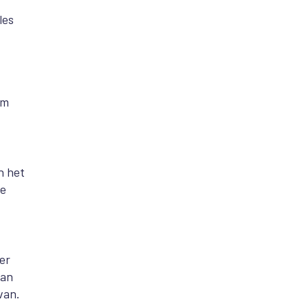
les
om
n het
de
er
kan
rvan
.