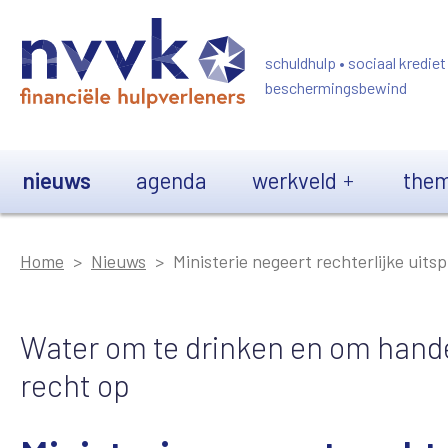
Overslaan en naar de inhoud gaan
schuldhulp • sociaal krediet
beschermingsbewind
Main navigation
nieuws
agenda
werkveld
them
Home
Nieuws
Ministerie negeert rechterlijke uits
Water om te drinken en om hand
recht op