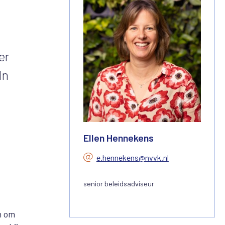
er
In
Ellen Hennekens
e.hennekens@nvvk.nl
senior beleidsadviseur
n om