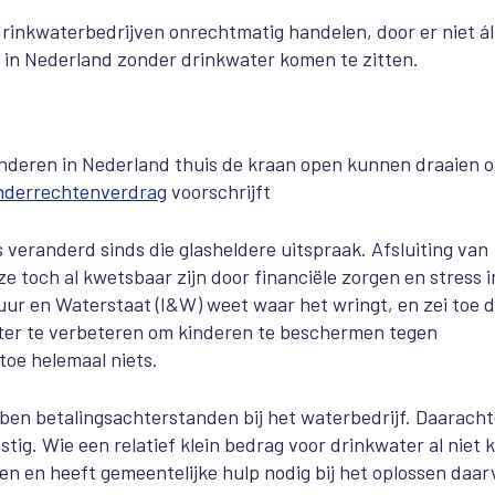
drinkwaterbedrijven onrechtmatig handelen, door er niet ál
 in Nederland zonder drinkwater komen te zitten.
 kinderen in Nederland thuis de kraan open kunnen draaien 
nderrechtenverdrag
voorschrijft
is veranderd sinds die glasheldere uitspraak. Afsluiting van
 ze
toch al kwetsbaar
zijn
door financiële zorgen en stress i
uur en Waterstaat (I&W) weet waar het wringt, en zei toe 
ter
te verbeteren om kinderen te beschermen tegen
 toe helemaal niets.
en betalingsachterstanden bij het waterbedrijf. Daaracht
nstig. Wie
een relatief klein bedrag voor drinkwater
al
niet 
gen en heeft
gemeentelijke
hulp nodig
bij het oplossen daa