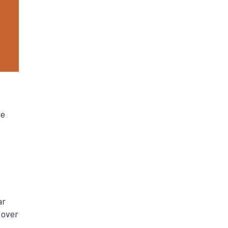
ie
ar
 over