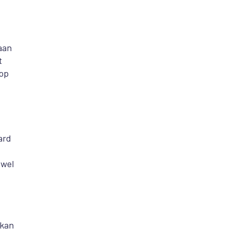
aan
t
 op
ard
 wel
 kan