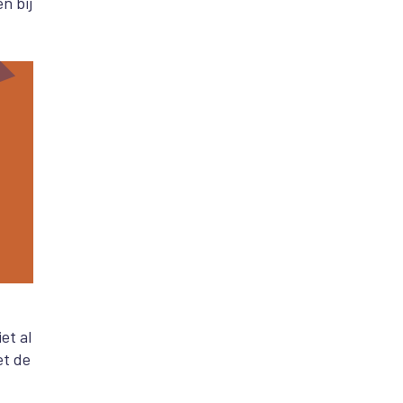
n bij
et al
et de