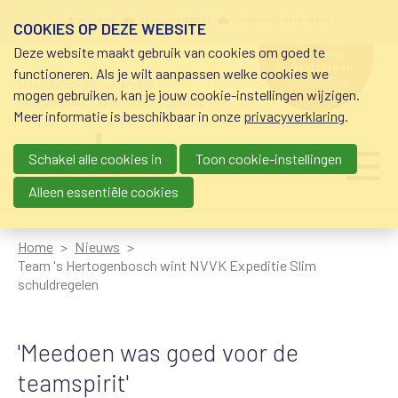
Overslaan en naar de inhoud gaan
Meta navigation
mijn nvvk
open community
community nvvk-leden
COOKIES OP DEZE WEBSITE
Deze website maakt gebruik van cookies om goed te
hulp nodig
bij geldzorgen?
functioneren. Als je wilt aanpassen welke cookies we
0800-8115.nl
schuldhulp • sociaal krediet •
mogen gebruiken, kan je jouw cookie-instellingen wijzigen.
budgetbeheer • beschermingsbewind
Meer informatie is beschikbaar in onze
privacyverklaring
.
Schakel alle cookies in
Toon cookie-instellingen
Main navigation
Ju
me
Alleen essentiële cookies
Home
Nieuws
Team 's Hertogenbosch wint NVVK Expeditie Slim
schuldregelen
'Meedoen was goed voor de
teamspirit'