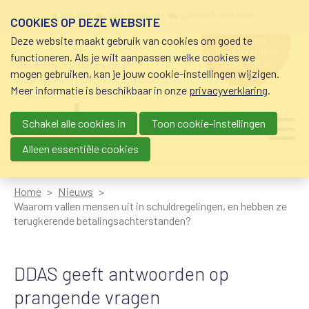
Overslaan en naar de inhoud gaan
Meta navigation
mijn nvvk
open community
community nvvk-leden
COOKIES OP DEZE WEBSITE
Deze website maakt gebruik van cookies om goed te
hulp nodig
bij geldzorgen?
functioneren. Als je wilt aanpassen welke cookies we
0800-8115.nl
schuldhulp • sociaal krediet •
mogen gebruiken, kan je jouw cookie-instellingen wijzigen.
budgetbeheer • beschermingsbewind
Meer informatie is beschikbaar in onze
privacyverklaring
.
Schakel alle cookies in
Toon cookie-instellingen
Main navigation
Ju
me
Alleen essentiële cookies
Home
Nieuws
Waarom vallen mensen uit in schuldregelingen, en hebben ze
terugkerende betalingsachterstanden?
DDAS geeft antwoorden op
prangende vragen