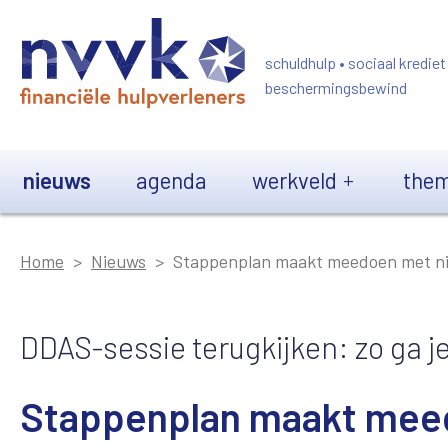
Overslaan en naar de inhoud gaan
schuldhulp • sociaal krediet
beschermingsbewind
Main navigation
nieuws
agenda
werkveld
them
Home
Nieuws
Stappenplan maakt meedoen met ni
DDAS-sessie terugkijken: zo ga j
Stappenplan maakt meed