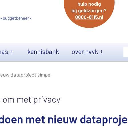
hulp nodig
bij geldzorgen?
0800-8115.nl
 • budgetbeheer •
a's
kennisbank
over nvvk
euw dataproject simpel
e om met privacy
oen met nieuw dataproje