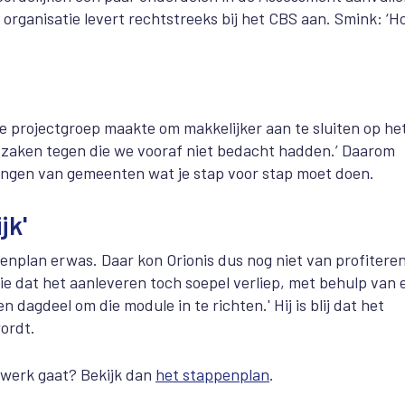
organisatie levert rechtstreeks bij het CBS aan. Smink: ‘H
e projectgroep maakte om makkelijker aan te sluiten op he
k zaken tegen die we vooraf niet bedacht hadden.’ Daarom
ringen van gemeenten wat je stap voor stap moet doen.
jk'
enplan erwas. Daar kon Orionis dus nog niet van profiteren
ie dat het aanleveren toch soepel verliep, met behulp van 
n dagdeel om die module in te richten.' Hij is blij dat het
ordt.
n werk gaat?
Bekijk dan
het stappenplan
.