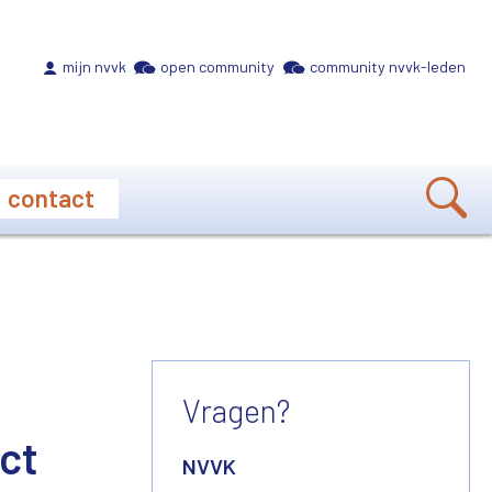
Meta navigation
mijn nvvk
open community
community nvvk-leden
contact
Vragen?
ct
NVVK