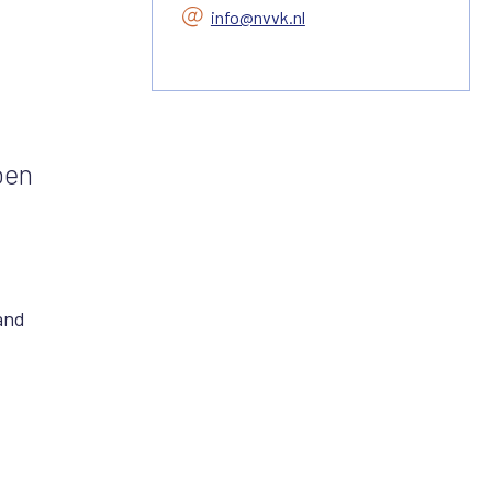
info@nvvk.nl
oen
and