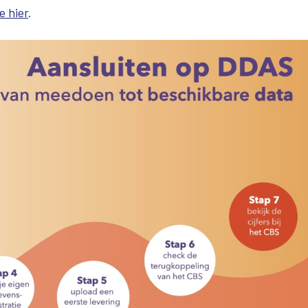
e hier
.