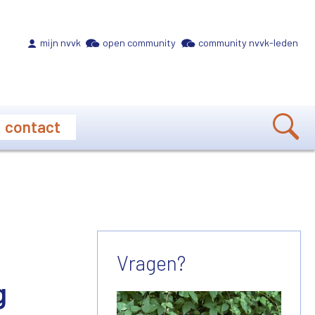
Meta navigation
mijn nvvk
open community
community nvvk-leden
contact
Vragen?
g