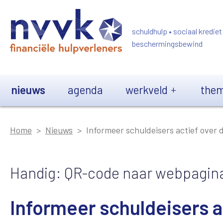
Overslaan en naar de inhoud gaan
schuldhulp • sociaal krediet
beschermingsbewind
Main navigation
nieuws
agenda
werkveld
them
Home
Nieuws
Informeer schuldeisers actief over 
Handig: QR-code naar webpagina
Informeer schuldeisers a