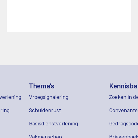
Thema's
Kennisba
verlening
Vroegsignalering
Zoeken in d
ring
Schuldenrust
Convenant
g
Basisdienstverlening
Gedragscod
Vakmanschap
Brievenboek