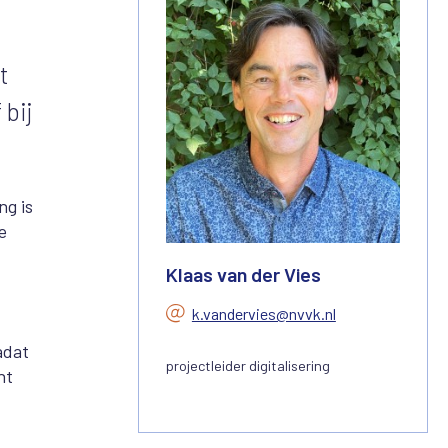
t
 bij
ng is
e
Klaas van der Vies
k.vandervies@nvvk.nl
adat
projectleider digitalisering
nt