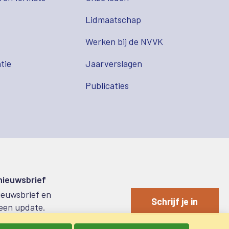
Lidmaatschap
s
Werken bij de NVVK
tie
Jaarverslagen
Publicaties
 nieuwsbrief
nieuwsbrief en
Schrijf je in
een update.