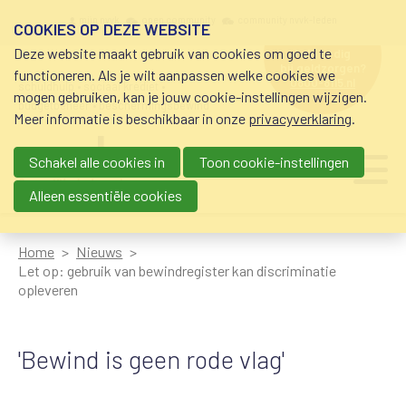
Overslaan en naar de inhoud gaan
Meta navigation
mijn nvvk
open community
community nvvk-leden
COOKIES OP DEZE WEBSITE
Deze website maakt gebruik van cookies om goed te
hulp nodig
bij geldzorgen?
functioneren. Als je wilt aanpassen welke cookies we
0800-8115.nl
schuldhulp • sociaal krediet •
mogen gebruiken, kan je jouw cookie-instellingen wijzigen.
budgetbeheer • beschermingsbewind
Meer informatie is beschikbaar in onze
privacyverklaring
.
Schakel alle cookies in
Toon cookie-instellingen
Main navigation
Ju
me
Alleen essentiële cookies
Home
Nieuws
Let op: gebruik van bewindregister kan discriminatie
opleveren
'Bewind is geen rode vlag'