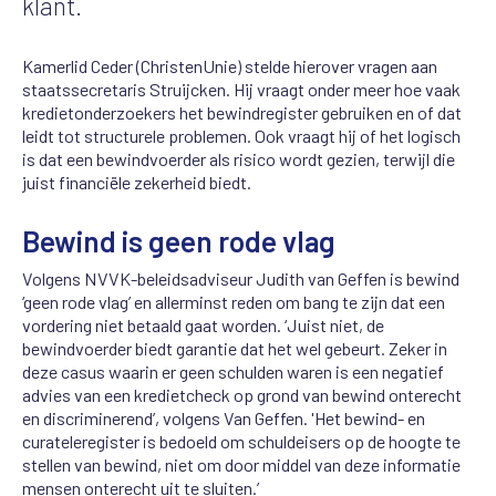
klant.
Kamerlid Ceder (ChristenUnie) stelde hierover vragen aan
staatssecretaris Struijcken. Hij vraagt onder meer hoe vaak
kredietonderzoekers het bewindregister gebruiken en of dat
leidt tot structurele problemen. Ook vraagt hij of het logisch
is dat een bewindvoerder als risico wordt gezien, terwijl die
juist financiële zekerheid biedt.
Bewind is geen rode vlag
Volgens NVVK-beleidsadviseur Judith van Geffen is bewind
‘geen rode vlag’ en allerminst reden om bang te zijn dat een
vordering niet betaald gaat worden. ‘Juist niet, de
bewindvoerder biedt garantie dat het wel gebeurt. Zeker in
deze casus waarin er geen schulden waren is een negatief
advies van een kredietcheck op grond van bewind onterecht
en discriminerend’, volgens Van Geffen. 'Het bewind- en
curateleregister is bedoeld om schuldeisers op de hoogte te
stellen van bewind, niet om door middel van deze informatie
mensen onterecht uit te sluiten.’