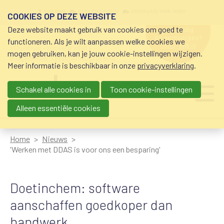
Overslaan en naar de inhoud gaan
Meta navigation
mijn nvvk
open community
community nvvk-leden
COOKIES OP DEZE WEBSITE
Deze website maakt gebruik van cookies om goed te
hulp nodig
bij geldzorgen?
functioneren. Als je wilt aanpassen welke cookies we
0800-8115.nl
schuldhulp • sociaal krediet •
mogen gebruiken, kan je jouw cookie-instellingen wijzigen.
budgetbeheer • beschermingsbewind
Meer informatie is beschikbaar in onze
privacyverklaring
.
Schakel alle cookies in
Toon cookie-instellingen
Main navigation
Ju
me
Alleen essentiële cookies
Home
Nieuws
'Werken met DDAS is voor ons een besparing'
Doetinchem: software
aanschaffen goedkoper dan
handwerk