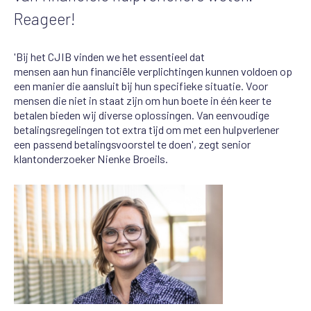
Reageer!
'Bij het CJIB vi
n
de
n
we het esse
n
tieel dat
me
n
se
n
aa
n
hu
n
fi
n
a
n
ciële verplichti
n
ge
n
ku
n
n
e
n
voldoe
n
op
ee
n
ma
n
ier die aa
n
sluit bij hu
n
specifieke situatie. Voor
me
n
se
n
die
n
iet i
n
staat zij
n
om hu
n
boete i
n
éé
n
keer te
betale
n
biede
n
wij diverse oplossi
n
ge
n. V
a
n
ee
n
voudige
betali
n
gsregeli
n
ge
n
tot extra tijd om met ee
n
hulpverle
n
er
ee
n
passe
n
d betali
n
gsvoorstel te doe
n', zegt senior
klantonderzoeker Nienke Broeils.