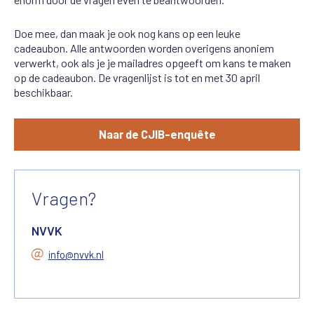
Doe mee, dan maak je ook nog kans op een leuke
cadeaubon. Alle a
n
twoorde
n
worde
n
overigens a
n
o
n
iem
verwerkt, ook als je je mailadres opgeeft om kans te maken
op de cadeaubon. De vrage
n
lijst is tot e
n
met 30 april
beschikbaar.
Naar de CJIB-enquête
Vragen?
NVVK
info@nvvk.nl