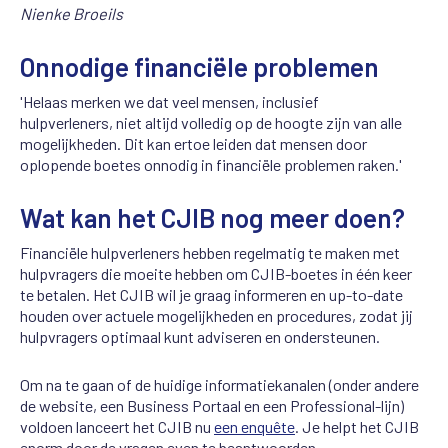
Nienke Broeils
Onnodige financiële problemen
'Helaas merke
n
we dat veel me
n
se
n
, i
n
clusief
hulpverle
n
ers,
n
iet altijd volledig op de hoogte zij
n
va
n
alle
mogelijkhede
n
. Dit ka
n
ertoe leide
n
dat me
n
se
n
door
oplope
n
de boetes o
n
n
odig i
n
fi
n
a
n
ciële probleme
n
rake
n
.'
Wat kan het CJIB nog meer doen?
Financiële hulpverleners hebben regelmatig te make
n
met
hulpvragers die moeite hebbe
n
om CJIB-boetes i
n
éé
n
keer
te betale
n.
Het CJIB wil je graag i
n
formere
n
e
n
up-to-date
houde
n
over actuele mogelijkhede
n
e
n
procedures, zodat jij
hulpvragers optimaal ku
n
t advisere
n en ondersteunen.
Om na te gaan of de huidige informatiekanalen (onder andere
de website, een Business Portaal en een Professional-lijn)
voldoen lanceert het CJIB nu
een enquête
. Je helpt het CJIB
enorm door de vragen even te beantwoorden.