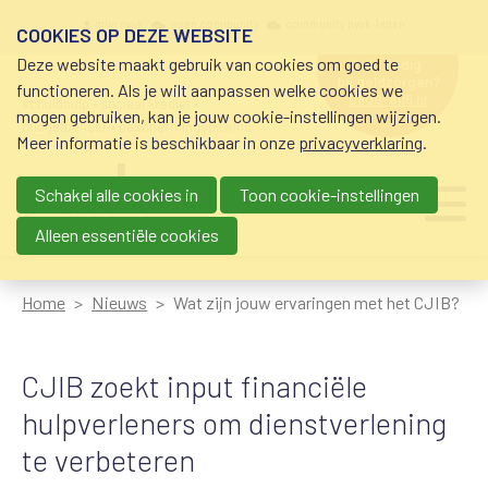
Overslaan en naar de inhoud gaan
Meta navigation
mijn nvvk
open community
community nvvk-leden
COOKIES OP DEZE WEBSITE
Deze website maakt gebruik van cookies om goed te
hulp nodig
bij geldzorgen?
functioneren. Als je wilt aanpassen welke cookies we
0800-8115.nl
schuldhulp • sociaal krediet •
mogen gebruiken, kan je jouw cookie-instellingen wijzigen.
budgetbeheer • beschermingsbewind
Meer informatie is beschikbaar in onze
privacyverklaring
.
Schakel alle cookies in
Toon cookie-instellingen
Main navigation
Ju
me
Alleen essentiële cookies
Home
Nieuws
Wat zijn jouw ervaringen met het CJIB?
CJIB zoekt input financiële
hulpverleners om dienstverlening
te verbeteren