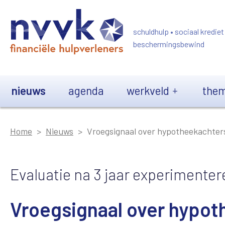
Overslaan en naar de inhoud gaan
schuldhulp • sociaal krediet
beschermingsbewind
Main navigation
nieuws
agenda
werkveld
them
Home
Nieuws
Vroegsignaal over hypotheekachter
Evaluatie na 3 jaar experimenter
Vroegsignaal over hypot