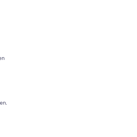
en
len.