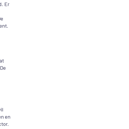
d. Er
De
ent.
at
 De
il
en en
tor.