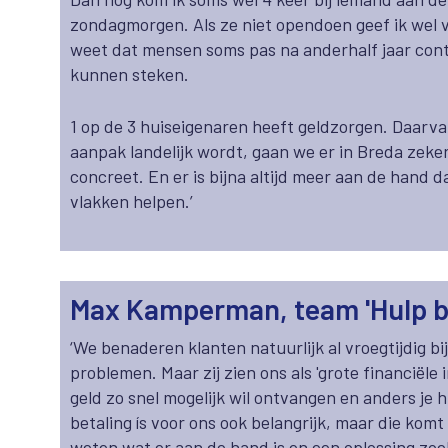
zondagmorgen. Als ze niet opendoen geef ik wel vi
weet dat mensen soms pas na anderhalf jaar cont
kunnen steken.
1 op de 3 huiseigenaren heeft geldzorgen. Daarvan
aanpak landelijk wordt, gaan we er in Breda zeker
concreet. En er is bijna altijd meer aan de hand
vlakken helpen.’
Max Kamperman, team 'Hulp bi
‘We benaderen klanten natuurlijk al vroegtijdig bi
problemen. Maar zij zien ons als 'grote financiële in
geld zo snel mogelijk wil ontvangen en anders je 
betaling ís voor ons ook belangrijk, maar die komt
weten wat er aan de hand is en een oplossing zoe