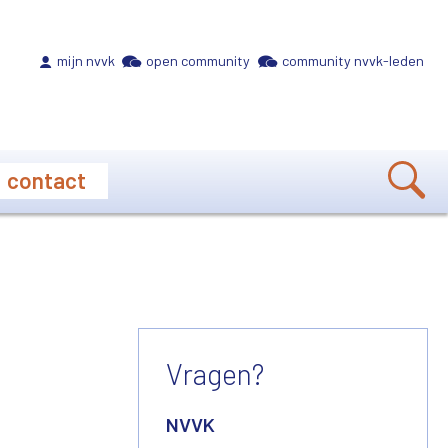
Meta navigation
mijn nvvk
open community
community nvvk-leden
contact
Vragen?
NVVK