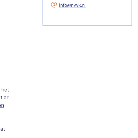
info@nvvk.nl
 het
t er
en
dat