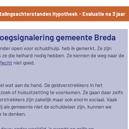
etalingsachterstanden Hypotheek - Evaluatie na 3 jaar
roegsignalering gemeente Breda
nder open voor schuldhulp, heb ik gemerkt. Ze zijn
ls ze die keihard nodig hebben. Ze kennen de weg naar de
Recht
niet goed.
el wat aan de hand. De geldverstrekkers in het
oek of huisuitzetting te voorkomen. Ze gaan daar zelfs
strekkers zijn zakelijk maar ook enorm sociaal. Vaak
ij als gemeente niet de schuldeiser zijn, kunnen we
e te denken.
deur: onder werktijd, ’s avonds en zelfs op