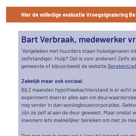
Hier de volledige evaluatie Vroegsignalering B
Bart Verbraak, medewerker v
‘Vergeleken met huurders staan huiseigenaren mi
zelfstandiger. Hulp? Dat is voor anderen! Zelfs a
gemeente of bijvoorbeeld de website
BerekenUw
Zakelijk maar ook sociaal
Bij 2 maanden hypotheekachterstand is er echt w
experiment doen er alles aan om deurwaardersbez
nog verder in dan woningbouwcorporaties. Geldver
zijn ze zelf al aan de deur geweest. Maar omdat w
inwoners iets makkelijker bereiken om met ze me
Dan nog kom ik soms wel 4 keer bij iemand aan de 