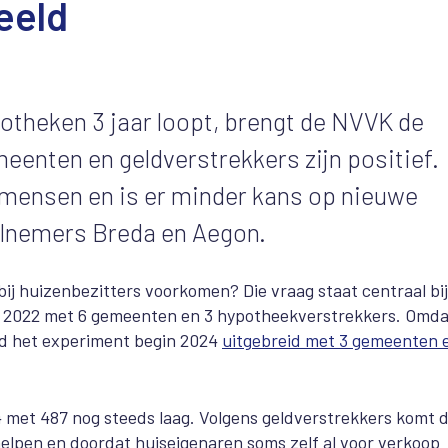
eeld
otheken 3 jaar loopt, brengt de NVVK de
eenten en geldverstrekkers zijn positief.
 mensen en is er minder kans op nieuwe
elnemers Breda en Aegon.
j huizenbezitters voorkomen? Die vraag staat centraal bij
in 2022 met 6 gemeenten en 3 hypotheekverstrekkers. Omda
d het experiment begin 2024
uitg
e
breid met 3 gemeenten 
24 met 487 nog steeds laag. Volgens geldverstrekkers komt 
helpen en doordat huiseigenaren soms zelf al voor verkoop