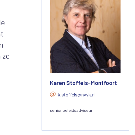
de
at
n
 ze
Karen Stoffels-Montfoort
k.stoffels@nvvk.nl
senior beleidsadviseur