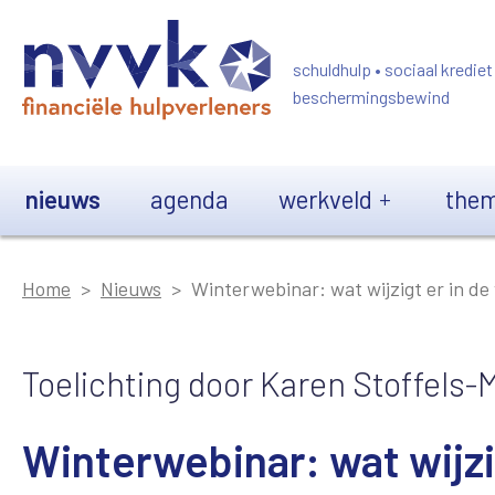
Overslaan en naar de inhoud gaan
schuldhulp • sociaal krediet
beschermingsbewind
Main navigation
nieuws
agenda
werkveld
them
Home
Nieuws
Winterwebinar: wat wijzigt er in de
Toelichting door Karen Stoffels-
Winterwebinar: wat wijzi