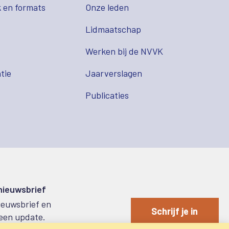
 en formats
Onze leden
Lidmaatschap
s
Werken bij de NVVK
tie
Jaarverslagen
Publicaties
 nieuwsbrief
nieuwsbrief en
Schrijf je in
een update.