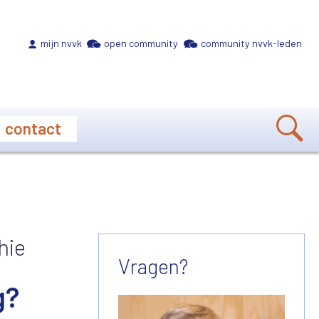
Meta navigation
mijn nvvk
open community
community nvvk-leden
contact
hie
Vragen?
g?