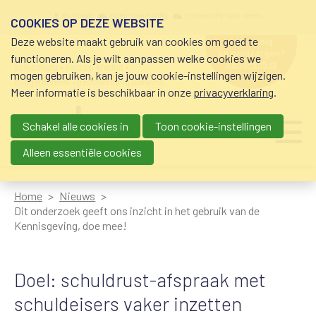
Overslaan en naar de inhoud gaan
Meta navigation
mijn nvvk
open community
community nvvk-leden
COOKIES OP DEZE WEBSITE
Deze website maakt gebruik van cookies om goed te
hulp nodig
bij geldzorgen?
functioneren. Als je wilt aanpassen welke cookies we
0800-8115.nl
schuldhulp • sociaal krediet •
mogen gebruiken, kan je jouw cookie-instellingen wijzigen.
budgetbeheer • beschermingsbewind
Meer informatie is beschikbaar in onze
privacyverklaring
.
Schakel alle cookies in
Toon cookie-instellingen
Main navigation
Ju
me
Alleen essentiële cookies
Home
Nieuws
Dit onderzoek geeft ons inzicht in het gebruik van de
Kennisgeving, doe mee!
Doel: schuldrust-afspraak met
schuldeisers vaker inzetten