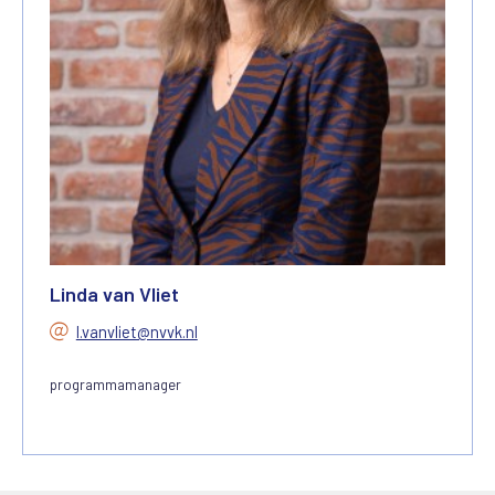
Linda van Vliet
l.vanvliet@nvvk.nl
programmamanager