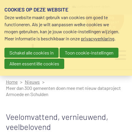
Overslaan en naar de inhoud gaan
Meta navigation
mijn nvvk
open community
community nvvk-leden
COOKIES OP DEZE WEBSITE
Deze website maakt gebruik van cookies om goed te
hulp nodig
bij geldzorgen?
functioneren. Als je wilt aanpassen welke cookies we
0800-8115.nl
schuldhulp • sociaal krediet •
mogen gebruiken, kan je jouw cookie-instellingen wijzigen.
budgetbeheer • beschermingsbewind
Meer informatie is beschikbaar in onze
privacyverklaring
.
Schakel alle cookies in
Toon cookie-instellingen
Main navigation
Ju
me
Alleen essentiële cookies
Home
Nieuws
Meer dan 300 gemeenten doen mee met nieuw dataproject
Armoede en Schulden
Veelomvattend, vernieuwend,
veelbelovend