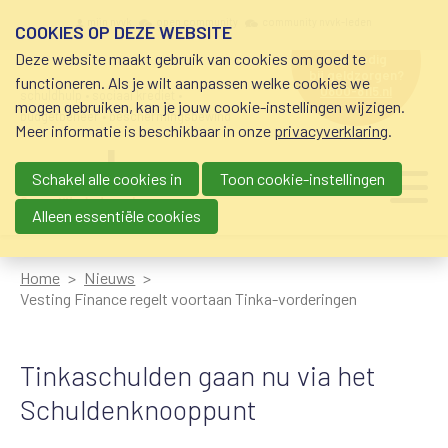
Overslaan en naar de inhoud gaan
Meta navigation
mijn nvvk
open community
community nvvk-leden
COOKIES OP DEZE WEBSITE
Deze website maakt gebruik van cookies om goed te
hulp nodig
bij geldzorgen?
functioneren. Als je wilt aanpassen welke cookies we
0800-8115.nl
schuldhulp • sociaal krediet •
mogen gebruiken, kan je jouw cookie-instellingen wijzigen.
budgetbeheer • beschermingsbewind
Meer informatie is beschikbaar in onze
privacyverklaring
.
Schakel alle cookies in
Toon cookie-instellingen
Main navigation
Ju
me
Alleen essentiële cookies
Home
Nieuws
Vesting Finance regelt voortaan Tinka-vorderingen
Tinkaschulden gaan nu via het
Schuldenknooppunt