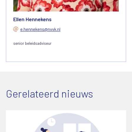
Ellen Hennekens
e.hennekens@nvvk.nl
senior beleidsadviseur
Gerelateerd nieuws