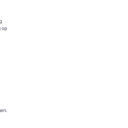
g
g op
gen.