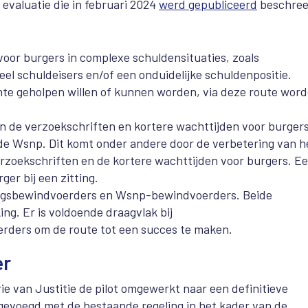
evaluatie die in februari 2024
werd gepubliceerd
beschree
 voor burgers in complexe schuldensituaties, zoals
el schuldeisers en/of een onduidelijke schuldenpositie.
te geholpen willen of kunnen worden, via deze route wor
n de verzoekschriften en kortere wachttijden voor burgers
 de Wsnp. Dit komt onder andere door de verbetering van h
rzoekschriften en de kortere wachttijden voor burgers. E
ger bij een zitting.
ingsbewindvoerders en Wsnp-bewindvoerders. Beide
ng. Er is voldoende draagvlak bij
ders om de route tot een succes te maken.
er
 van Justitie de pilot omgewerkt naar een definitieve
ngevoegd met de bestaande regeling in het kader van de