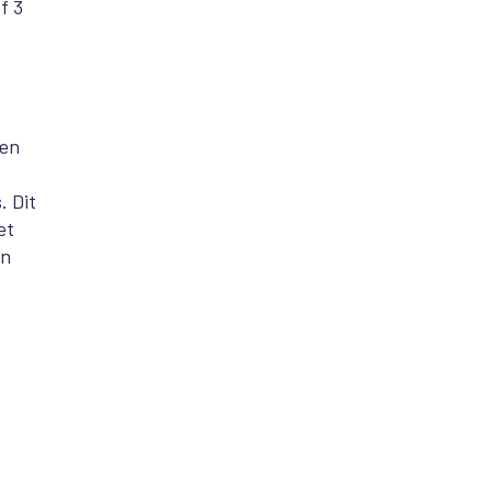
f 3
den
. Dit
et
en