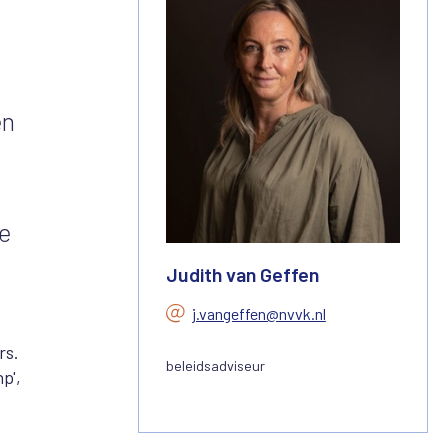
en
de
Judith van Geffen
j.vangeffen@nvvk.nl
rs.
beleidsadviseur
p',