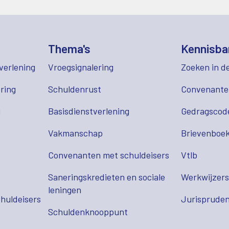
Thema's
Kennisba
verlening
Vroegsignalering
Zoeken in d
ring
Schuldenrust
Convenant
g
Basisdienstverlening
Gedragscod
Vakmanschap
Brievenboek
Convenanten met schuldeisers
Vtlb
Saneringskredieten en sociale
Werkwijzer
leningen
huldeisers
Jurispruden
Schuldenknooppunt