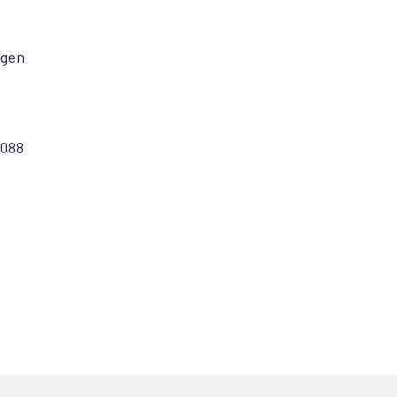
ggen
 088