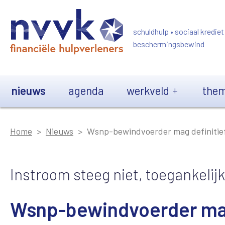
Overslaan en naar de inhoud gaan
schuldhulp • sociaal krediet
beschermingsbewind
Main navigation
nieuws
agenda
werkveld
them
Home
Nieuws
Wsnp-bewindvoerder mag definitief
Instroom steeg niet, toegankelij
Wsnp-bewindvoerder mag 