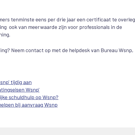
ers tenminste eens per drie jaar een certificaat te overle
ng ook van meerwaarde zijn voor professionals in de
ning.
egeling? Neem contact op met de helpdesk van Bureau Wsnp,
np' tijdig aan
atingseisen Wsnp'
lijke schuldhulp op Wsnp?
elpen bij aanvraag Wsnp