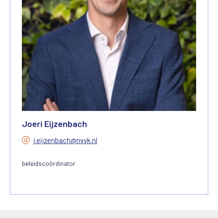
Joeri Eijzenbach
j.eijzenbach@nvvk.nl
beleidscoördinator