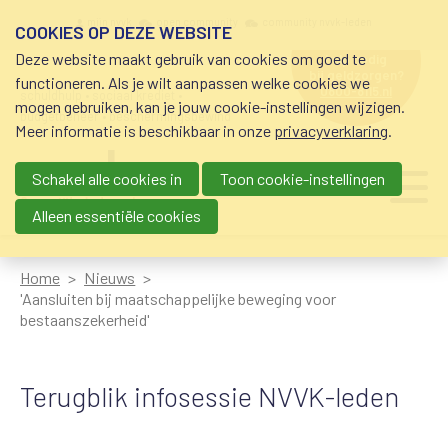
Overslaan en naar de inhoud gaan
Meta navigation
mijn nvvk
open community
community nvvk-leden
COOKIES OP DEZE WEBSITE
Deze website maakt gebruik van cookies om goed te
hulp nodig
bij geldzorgen?
functioneren. Als je wilt aanpassen welke cookies we
0800-8115.nl
schuldhulp • sociaal krediet •
mogen gebruiken, kan je jouw cookie-instellingen wijzigen.
budgetbeheer • beschermingsbewind
Meer informatie is beschikbaar in onze
privacyverklaring
.
Schakel alle cookies in
Toon cookie-instellingen
Main navigation
Ju
me
Alleen essentiële cookies
Home
Nieuws
'Aansluiten bij maatschappelijke beweging voor
bestaanszekerheid'
Terugblik infosessie NVVK-leden