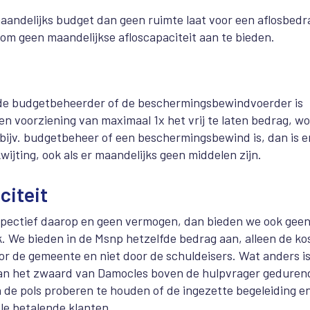
maandelijks budget dan geen ruimte laat voor een aflosbedr
m geen maandelijkse afloscapaciteit aan te bieden.
bij de budgetbeheerder of de beschermingsbewindvoerder is
n voorziening van maximaal 1x het vrij te laten bedrag, w
t bijv. budgetbeheer of een beschermingsbewind is, dan is e
wijting, ook als er maandelijks geen middelen zijn.
citeit
erspectief daarop en geen vermogen, dan bieden we ook gee
k. We bieden in de Msnp hetzelfde bedrag aan, alleen de ko
r de gemeente en niet door de schuldeisers. Wat anders is,
f van het zwaard van Damocles boven de hulpvrager geduren
an de pols proberen te houden of de ingezette begeleiding e
le betalende klanten.