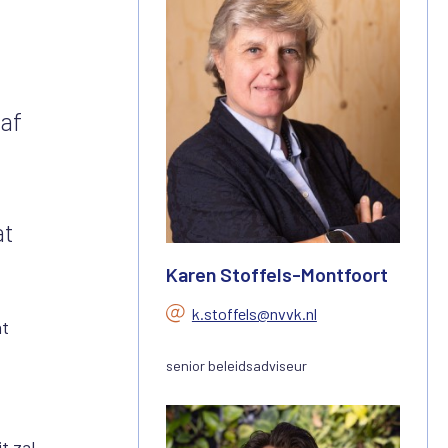
af
at
Karen Stoffels-Montfoort
k.stoffels@nvvk.nl
at
senior beleidsadviseur
t zal