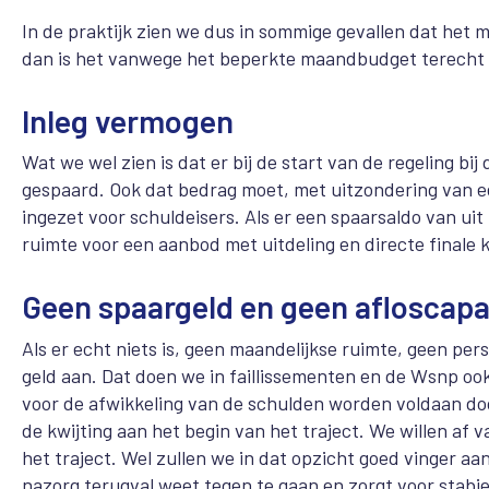
In de praktijk zien we dus in sommige gevallen dat het 
dan is het vanwege het beperkte maandbudget terecht o
Inleg vermogen
Wat we wel zien is dat er bij de start van de regeling 
gespaard. Ook dat bedrag moet, met uitzondering van ee
ingezet voor schuldeisers. Als er een spaarsaldo van ui
ruimte voor een aanbod met uitdeling en directe finale k
Geen spaargeld en geen afloscapa
Als er echt niets is, geen maandelijkse ruimte, geen p
geld aan. Dat doen we in faillissementen en de Wsnp oo
voor de afwikkeling van de schulden worden voldaan doo
de kwijting aan het begin van het traject. We willen a
het traject. Wel zullen we in dat opzicht goed vinger a
nazorg terugval weet tegen te gaan en zorgt voor stabie