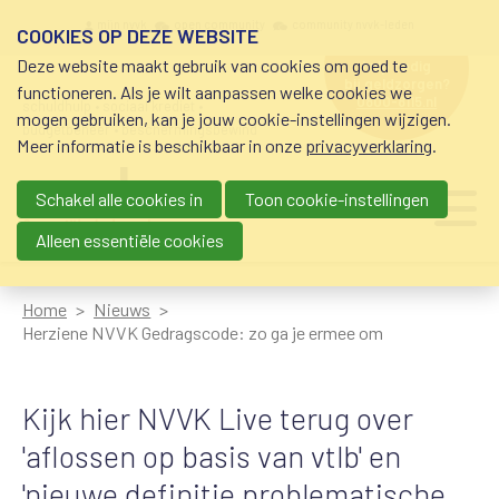
Overslaan en naar de inhoud gaan
Meta navigation
mijn nvvk
open community
community nvvk-leden
COOKIES OP DEZE WEBSITE
Deze website maakt gebruik van cookies om goed te
hulp nodig
bij geldzorgen?
functioneren. Als je wilt aanpassen welke cookies we
0800-8115.nl
schuldhulp • sociaal krediet •
mogen gebruiken, kan je jouw cookie-instellingen wijzigen.
budgetbeheer • beschermingsbewind
Meer informatie is beschikbaar in onze
privacyverklaring
.
Schakel alle cookies in
Toon cookie-instellingen
Main navigation
Ju
me
Alleen essentiële cookies
Home
Nieuws
Herziene NVVK Gedragscode: zo ga je ermee om
Kijk hier NVVK Live terug over
'aflossen op basis van vtlb' en
'nieuwe definitie problematische