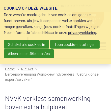
Overslaan en naar de inhoud gaan
Meta navigation
mijn nvvk
open community
community nvvk-leden
COOKIES OP DEZE WEBSITE
Deze website maakt gebruik van cookies om goed te
hulp nodig
bij geldzorgen?
functioneren. Als je wilt aanpassen welke cookies we
0800-8115.nl
schuldhulp • sociaal krediet •
mogen gebruiken, kan je jouw cookie-instellingen wijzigen.
budgetbeheer • beschermingsbewind
Meer informatie is beschikbaar in onze
privacyverklaring
.
Schakel alle cookies in
Toon cookie-instellingen
Main navigation
Ju
me
Alleen essentiële cookies
Home
Nieuws
Beroepsvereniging Wsnp-bewindvoerders: 'Gebruik onze
expertise vaker'
NVVK verkiest samenwerking
boven extra hulploket