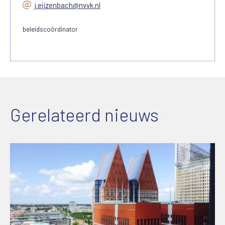
j.eijzenbach@nvvk.nl
beleidscoördinator
Gerelateerd nieuws