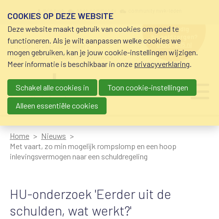
Overslaan en naar de inhoud gaan
Meta navigation
mijn nvvk
open community
community nvvk-leden
COOKIES OP DEZE WEBSITE
Deze website maakt gebruik van cookies om goed te
hulp nodig
bij geldzorgen?
functioneren. Als je wilt aanpassen welke cookies we
0800-8115.nl
schuldhulp • sociaal krediet •
mogen gebruiken, kan je jouw cookie-instellingen wijzigen.
budgetbeheer • beschermingsbewind
Meer informatie is beschikbaar in onze
privacyverklaring
.
Schakel alle cookies in
Toon cookie-instellingen
Main navigation
Ju
me
Alleen essentiële cookies
Home
Nieuws
Met vaart, zo min mogelijk rompslomp en een hoop
inlevingsvermogen naar een schuldregeling
HU-onderzoek 'Eerder uit de
schulden, wat werkt?'