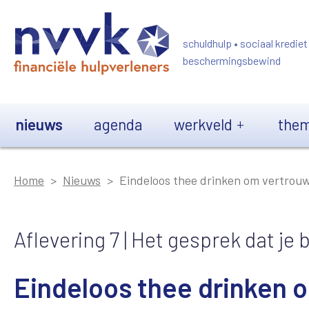
Overslaan en naar de inhoud gaan
schuldhulp • sociaal krediet
beschermingsbewind
Main navigation
nieuws
agenda
werkveld
them
Home
Nieuws
Eindeloos thee drinken om vertrou
Aflevering 7 | Het gesprek dat je bi
Eindeloos thee drinken 