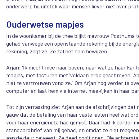
onderwerp bij uitstek waar mensen liever niet over prat
Ouderwetse mapjes
In de woonkamer bij de thee blijkt mevrouw Posthuma tot
gehad vanwege een openstaande rekening bij de energi
rekening, zegt ze. Ze zal het hem bewijzen.
Arjan: 'Ik mocht mee naar boven, naar wat ze haar kan
mapjes, met facturen met 'voldaan' erop geschreven. Aa
niet te vertrouwen vond ze.' Om Arjan nog verder te ove
computer en laat hem via internet meekijken in haar ba
Tot zijn verrassing ziet Arjan aan de afschrijvingen dat 
gauw dat de betaling van haar vaste lasten heel wat orde
voor haar energienota had gemist. Daar had ik eerder m
standaardbrief van mij gehad, en omdat ze niet reageerd
aan de deur geweest. Ze deed nooit open. Die achterst