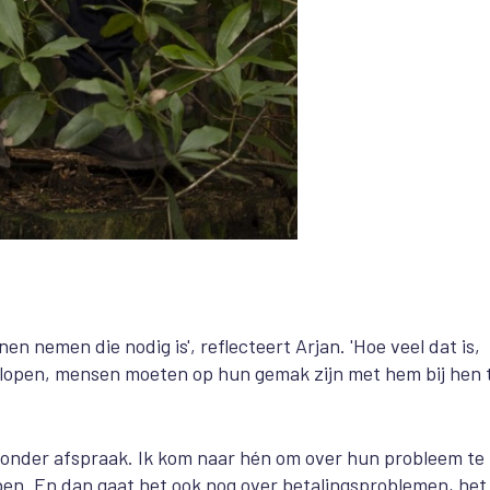
nen nemen die nodig is', reflecteert Arjan. 'Hoe veel dat is,
 verlopen, mensen moeten op hun gemak zijn met hem bij hen 
zonder afspraak. Ik kom naar hén om over hun probleem te
bben. En dan gaat het ook nog over betalingsproblemen, het