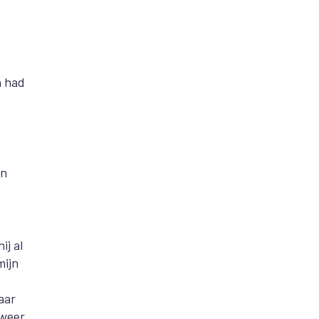
n had
en
ij al
mijn
aar
 weer