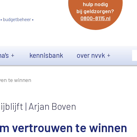
hulp nodig
bij geldzorgen?
0800-8115.nl
 • budgetbeheer •
a's
kennisbank
over nvvk
wen te winnen
jblijft | Arjan Boven
om vertrouwen te winnen