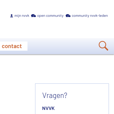
Meta navigation
mijn nvvk
open community
community nvvk-leden
contact
Vragen?
NVVK