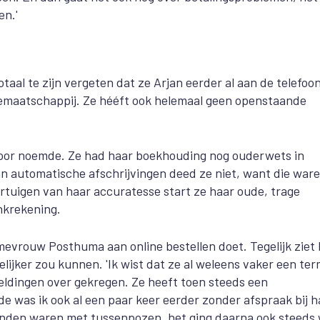
en.'
aal te zijn vergeten dat ze Arjan eerder al aan de telefoo
emaatschappij. Ze hééft ook helemaal geen openstaande
toor noemde. Ze had haar boekhouding nog ouderwets in
n automatische afschrijvingen deed ze niet, want die war
rtuigen van haar accuratesse start ze haar oude, trage
nkrekening.
mevrouw Posthuma aan online bestellen doet. Tegelijk ziet h
lijker zou kunnen. 'Ik wist dat ze al weleens vaker een ter
eldingen over gekregen. Ze heeft toen steeds een
e was ik ook al een paar keer eerder zonder afspraak bij h
anden waren met tussenpozen, het ging daarna ook steeds