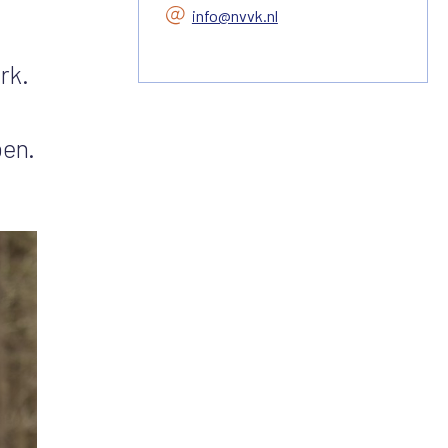
info@nvvk.nl
rk.
ben.