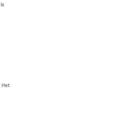
is
n
. Het