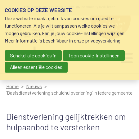
Overslaan en naar de inhoud gaan
Meta navigation
mijn nvvk
open community
community nvvk-leden
COOKIES OP DEZE WEBSITE
Deze website maakt gebruik van cookies om goed te
hulp nodig
bij geldzorgen?
functioneren. Als je wilt aanpassen welke cookies we
0800-8115.nl
schuldhulp • sociaal krediet •
mogen gebruiken, kan je jouw cookie-instellingen wijzigen.
budgetbeheer • beschermingsbewind
Meer informatie is beschikbaar in onze
privacyverklaring
.
Schakel alle cookies in
Toon cookie-instellingen
Main navigation
Ju
me
Alleen essentiële cookies
Home
Nieuws
‘Basisdienstverlening schuldhulpverlening’ in iedere gemeente
Dienstverlening gelijktrekken om
hulpaanbod te versterken