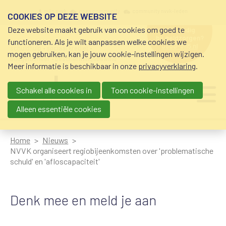
Overslaan en naar de inhoud gaan
Meta navigation
mijn nvvk
open community
community nvvk-leden
COOKIES OP DEZE WEBSITE
Deze website maakt gebruik van cookies om goed te
hulp nodig
bij geldzorgen?
functioneren. Als je wilt aanpassen welke cookies we
0800-8115.nl
schuldhulp • sociaal krediet •
mogen gebruiken, kan je jouw cookie-instellingen wijzigen.
budgetbeheer • beschermingsbewind
Meer informatie is beschikbaar in onze
privacyverklaring
.
Schakel alle cookies in
Toon cookie-instellingen
Main navigation
Ju
me
Alleen essentiële cookies
Home
Nieuws
NVVK organiseert regiobijeenkomsten over 'problematische
schuld' en 'afloscapaciteit'
Denk mee en meld je aan