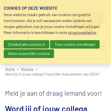
Overslaan en naar de inhoud gaan
Meta navigation
mijn nvvk
open community
community nvvk-leden
COOKIES OP DEZE WEBSITE
Deze website maakt gebruik van cookies om goed te
hulp nodig
bij geldzorgen?
functioneren. Als je wilt aanpassen welke cookies we
0800-8115.nl
schuldhulp • sociaal krediet •
mogen gebruiken, kan je jouw cookie-instellingen wijzigen.
budgetbeheer • beschermingsbewind
Meer informatie is beschikbaar in onze
privacyverklaring
.
Schakel alle cookies in
Toon cookie-instellingen
Main navigation
Ju
me
Alleen essentiële cookies
Home
Nieuws
Word jij of jouw collega Financiële Hulpverlener van 2024?
Meld je aan of draag iemand voor!
Word jij of jouw collega