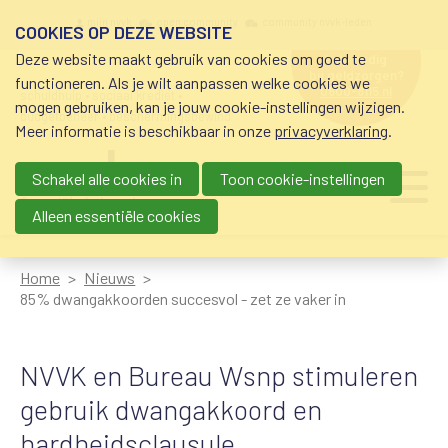
Overslaan en naar de inhoud gaan
Meta navigation
mijn nvvk
open community
community nvvk-leden
COOKIES OP DEZE WEBSITE
Deze website maakt gebruik van cookies om goed te
hulp nodig
bij geldzorgen?
functioneren. Als je wilt aanpassen welke cookies we
0800-8115.nl
schuldhulp • sociaal krediet •
mogen gebruiken, kan je jouw cookie-instellingen wijzigen.
budgetbeheer • beschermingsbewind
Meer informatie is beschikbaar in onze
privacyverklaring
.
Schakel alle cookies in
Toon cookie-instellingen
Main navigation
Ju
me
Alleen essentiële cookies
Home
Nieuws
85% dwangakkoorden succesvol - zet ze vaker in
NVVK en Bureau Wsnp stimuleren
gebruik dwangakkoord en
hardheidsclausule