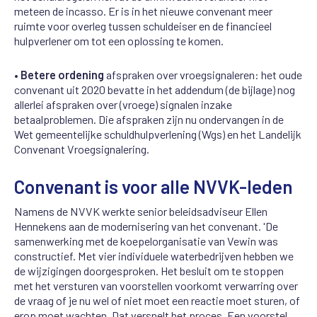
meteen de incasso. Er is in het nieuwe convenant meer
ruimte voor overleg tussen schuldeiser en de financieel
hulpverlener om tot een oplossing te komen.
•
Betere ordening
afspraken over vroegsignaleren: het oude
convenant uit 2020 bevatte in het addendum (de bijlage) nog
allerlei afspraken over (vroege) signalen inzake
betaalproblemen. Die afspraken zijn nu ondervangen in de
Wet gemeentelijke schuldhulpverlening (Wgs) en het Landelijk
Convenant Vroegsignalering.
Convenant is voor alle NVVK-leden
Namens de NVVK werkte senior beleidsadviseur Ellen
Hennekens aan de modernisering van het convenant. 'De
samenwerking met de koepelorganisatie van Vewin was
constructief. Met vier individuele waterbedrijven hebben we
de wijzigingen doorgesproken.
Het besluit om te stoppen
met het versturen van voorstellen voorkomt verwarring over
de vraag of je nu wel of niet moet een reactie moet sturen, of
erop moet wachten. Dat versnelt het proces. Een voorstel