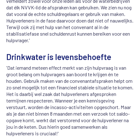
verheldert zowel voor onze leden als voor de waterbedrijven
dat élk NVVK-lid de afspraken kan gebruiken.
We zien nu nog
dat vooral de echte schuldregelaars er gebruik van maken.
Hulpverleners in de fase daarvoor doen dat niet of nauwelijks.
Terwijl ook zij met hulp van het convenant al in de
stabilisatiefase snel schuldenrust kunnen bereiken voor een
hulpvrager.'
Drinkwater is levensbehoefte
'Dat iemand meteen effect merkt van zijn hulpvraag is van
groot belang om hulpvragers aan boord te krijgen én te
houden. Gebruik maken van de convenantafspraken helpt om
zo snel mogelijk tot een financieel stabiele situatie te komen.
Het is daarbij wel zaak dat hulpverleners afgesproken
termijnen respecteren. Wanneer je een kennisgeving
verstuurt, worden de incasso-activiteiten opgeschort. Maar
als je dan niet binnen 8 maanden met een verzoek tot saldo-
opgave komt, werkt dat verstorend voor de hulpverlener na
jou in de keten. Dus hierin goed samenwerken als
hulpverleners is cruciaal!'