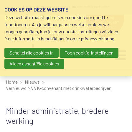
Overslaan en naar de inhoud gaan
Meta navigation
mijn nvvk
open community
community nvvk-leden
COOKIES OP DEZE WEBSITE
Deze website maakt gebruik van cookies om goed te
hulp nodig
bij geldzorgen?
functioneren. Als je wilt aanpassen welke cookies we
0800-8115.nl
schuldhulp • sociaal krediet •
mogen gebruiken, kan je jouw cookie-instellingen wijzigen.
budgetbeheer • beschermingsbewind
Meer informatie is beschikbaar in onze
privacyverklaring
.
Schakel alle cookies in
Toon cookie-instellingen
Main navigation
Ju
me
Alleen essentiële cookies
Home
Nieuws
Vernieuwd NVVK-convenant met drinkwaterbedrijven
Minder administratie, bredere
werking