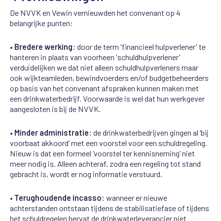
De NVVK en Vewin vernieuwden het convenant op 4
belangrijke punten:
•
Bredere werking:
door de term 'financieel hulpverlener' te
hanteren in plaats van voorheen 'schuldhulpverlener'
verduidelijken we dat niet alleen schuldhulpverleners maar
ook wijkteamleden, bewindvoerders en/of budgetbeheerders
op basis van het convenant afspraken kunnen maken met
een drinkwaterbedrijf. Voorwaarde is wel dat hun werkgever
aangesloten is bij de NVVK.
•
Minder administratie:
de drinkwaterbedrijven gingen al ‘bij
voorbaat akkoord’ met een voorstel voor een schuldregeling.
Nieuw is dat een formeel ‘voorstel ter kennisneming’ niet
meer nodig is. Alleen achteraf, zodra een regeling tot stand
gebracht is, wordt er nog informatie verstuurd.
•
Terughoudende incasso:
wanneer er nieuwe
achterstanden ontstaan tijdens de stabilisatiefase of tijdens
het schuldregelen hervat de drinkwaterleverancier niet