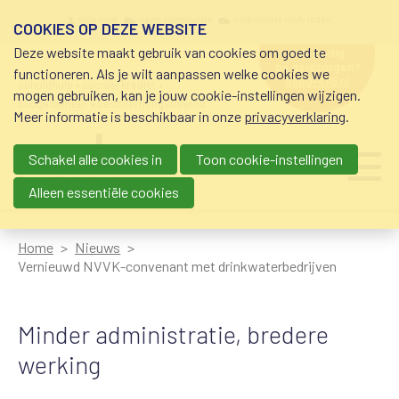
Overslaan en naar de inhoud gaan
Meta navigation
mijn nvvk
open community
community nvvk-leden
COOKIES OP DEZE WEBSITE
Deze website maakt gebruik van cookies om goed te
hulp nodig
bij geldzorgen?
functioneren. Als je wilt aanpassen welke cookies we
0800-8115.nl
schuldhulp • sociaal krediet •
mogen gebruiken, kan je jouw cookie-instellingen wijzigen.
budgetbeheer • beschermingsbewind
Meer informatie is beschikbaar in onze
privacyverklaring
.
Schakel alle cookies in
Toon cookie-instellingen
Main navigation
Ju
me
Alleen essentiële cookies
Home
Nieuws
Vernieuwd NVVK-convenant met drinkwaterbedrijven
Minder administratie, bredere
werking