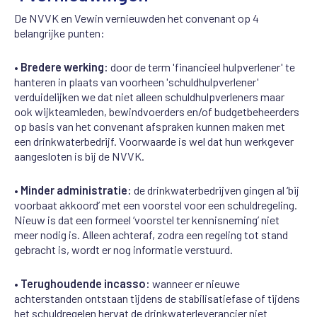
De NVVK en Vewin vernieuwden het convenant op 4
belangrijke punten:
•
Bredere werking:
door de term 'financieel hulpverlener' te
hanteren in plaats van voorheen 'schuldhulpverlener'
verduidelijken we dat niet alleen schuldhulpverleners maar
ook wijkteamleden, bewindvoerders en/of budgetbeheerders
op basis van het convenant afspraken kunnen maken met
een drinkwaterbedrijf. Voorwaarde is wel dat hun werkgever
aangesloten is bij de NVVK.
•
Minder administratie:
de drinkwaterbedrijven gingen al ‘bij
voorbaat akkoord’ met een voorstel voor een schuldregeling.
Nieuw is dat een formeel ‘voorstel ter kennisneming’ niet
meer nodig is. Alleen achteraf, zodra een regeling tot stand
gebracht is, wordt er nog informatie verstuurd.
•
Terughoudende incasso:
wanneer er nieuwe
achterstanden ontstaan tijdens de stabilisatiefase of tijdens
het schuldregelen hervat de drinkwaterleverancier niet