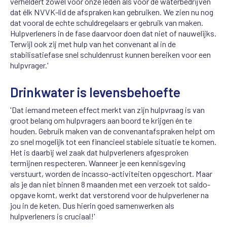
verheldert zowel voor onze leden als voor de waterbedrijven
dat élk NVVK-lid de afspraken kan gebruiken.
We zien nu nog
dat vooral de echte schuldregelaars er gebruik van maken.
Hulpverleners in de fase daarvoor doen dat niet of nauwelijks.
Terwijl ook zij met hulp van het convenant al in de
stabilisatiefase snel schuldenrust kunnen bereiken voor een
hulpvrager.'
Drinkwater is levensbehoefte
'Dat iemand meteen effect merkt van zijn hulpvraag is van
groot belang om hulpvragers aan boord te krijgen én te
houden. Gebruik maken van de convenantafspraken helpt om
zo snel mogelijk tot een financieel stabiele situatie te komen.
Het is daarbij wel zaak dat hulpverleners afgesproken
termijnen respecteren. Wanneer je een kennisgeving
verstuurt, worden de incasso-activiteiten opgeschort. Maar
als je dan niet binnen 8 maanden met een verzoek tot saldo-
opgave komt, werkt dat verstorend voor de hulpverlener na
jou in de keten. Dus hierin goed samenwerken als
hulpverleners is cruciaal!'