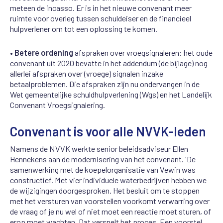
meteen de incasso. Er is in het nieuwe convenant meer
ruimte voor overleg tussen schuldeiser en de financieel
hulpverlener om tot een oplossing te komen.
•
Betere ordening
afspraken over vroegsignaleren: het oude
convenant uit 2020 bevatte in het addendum (de bijlage) nog
allerlei afspraken over (vroege) signalen inzake
betaalproblemen. Die afspraken zijn nu ondervangen in de
Wet gemeentelijke schuldhulpverlening (Wgs) en het Landelijk
Convenant Vroegsignalering.
Convenant is voor alle NVVK-leden
Namens de NVVK werkte senior beleidsadviseur Ellen
Hennekens aan de modernisering van het convenant. 'De
samenwerking met de koepelorganisatie van Vewin was
constructief. Met vier individuele waterbedrijven hebben we
de wijzigingen doorgesproken.
Het besluit om te stoppen
met het versturen van voorstellen voorkomt verwarring over
de vraag of je nu wel of niet moet een reactie moet sturen, of
erop moet wachten. Dat versnelt het proces. Een voorstel