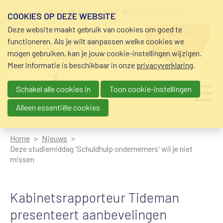
Overslaan en naar de inhoud gaan
Meta navigation
mijn nvvk
open community
community nvvk-leden
COOKIES OP DEZE WEBSITE
Deze website maakt gebruik van cookies om goed te
hulp nodig
bij geldzorgen?
functioneren. Als je wilt aanpassen welke cookies we
0800-8115.nl
schuldhulp • sociaal krediet •
mogen gebruiken, kan je jouw cookie-instellingen wijzigen.
budgetbeheer • beschermingsbewind
Meer informatie is beschikbaar in onze
privacyverklaring
.
Schakel alle cookies in
Toon cookie-instellingen
Main navigation
Ju
me
Alleen essentiële cookies
Home
Nieuws
Deze studiemiddag 'Schuldhulp ondernemers' wil je niet
missen
Kabinetsrapporteur Tideman
presenteert aanbevelingen