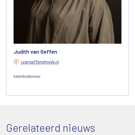
Judith van Geffen
j.vangeffen@nvvk.nl
beleidsadviseur
Gerelateerd nieuws