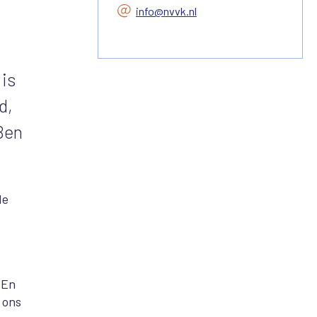
info@nvvk.nl
is
d,
Ben
de
 En
t ons