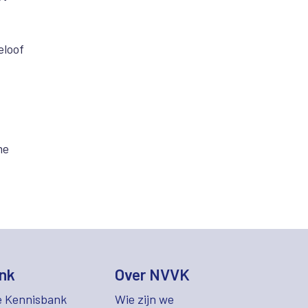
eloof
me
nk
Over NVVK
e Kennisbank
Wie zijn we