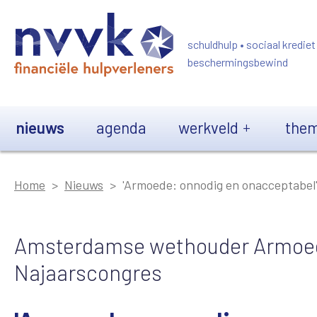
Overslaan en naar de inhoud gaan
schuldhulp • sociaal krediet
beschermingsbewind
Main navigation
nieuws
agenda
werkveld
them
Home
Nieuws
'Armoede: onnodig en onacceptabel
Amsterdamse wethouder Armoed
Najaarscongres