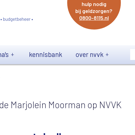
hulp nodig
bij geldzorgen?
0800-8115.nl
 • budgetbeheer •
a's
kennisbank
over nvvk
'
e Marjolein Moorman op NVVK