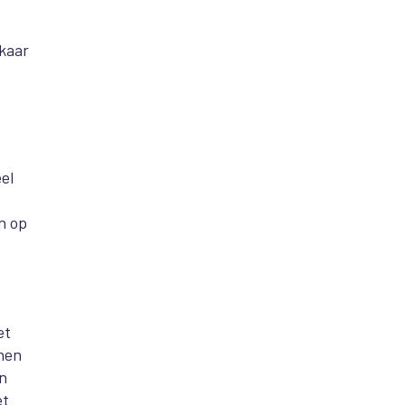
lkaar
el
n op
et
nnen
en
et