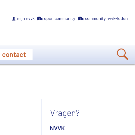
Meta navigation
mijn nvvk
open community
community nvvk-leden
contact
Vragen?
NVVK