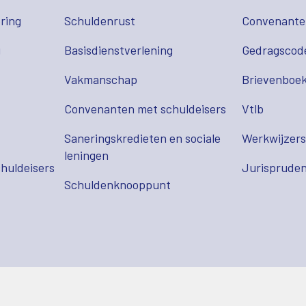
ring
Schuldenrust
Convenant
g
Basisdienstverlening
Gedragscod
Vakmanschap
Brievenboek
Convenanten met schuldeisers
Vtlb
Saneringskredieten en sociale
Werkwijzer
leningen
huldeisers
Jurispruden
Schuldenknooppunt