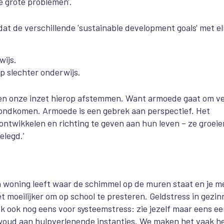
je grote problemen'.
t de verschillende 'sustainable development goals' met e
wijs.
 slechter onderwijs.
 en onze inzet hierop afstemmen. Want armoede gaat om ve
ondkomen. Armoede is een gebrek aan perspectief. Het
ontwikkelen en richting te geven aan hun leven – ze groeie
elegd.'
een woning leeft waar de schimmel op de muren staat en je m
t moeilijker om op school te presteren. Geldstress in gezi
 ook nog eens voor systeemstress: zie jezelf maar eens e
 woud aan hulpverlenende instanties. We maken het vaak h