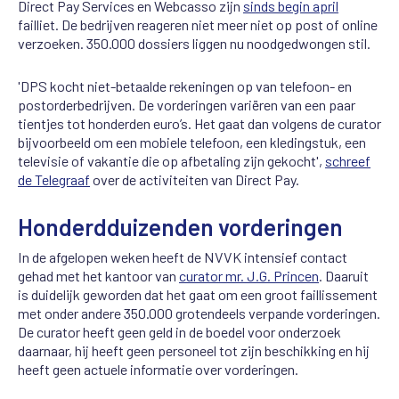
Direct Pay Services en Webcasso zijn
sinds begin april
failliet. De bedrijven reageren niet meer niet op post of online
verzoeken. 350.000 dossiers liggen nu noodgedwongen stil.
'DPS kocht niet-betaalde rekeningen op van telefoon- en
postorderbedrijven. De vorderingen variëren van een paar
tientjes tot honderden euro’s. Het gaat dan volgens de curator
bijvoorbeeld om een mobiele telefoon, een kledingstuk, een
televisie of vakantie die op afbetaling zijn gekocht',
schreef
de Telegraaf
over de activiteiten van Direct Pay.
Honderdduizenden vorderingen
In de afgelopen weken heeft de NVVK intensief contact
gehad met het kantoor van
curator mr. J.G. Princen
. Daaruit
is duidelijk geworden dat het gaat om een groot faillissement
met onder andere 350.000 grotendeels verpande vorderingen.
De curator heeft geen geld in de boedel voor onderzoek
daarnaar, hij heeft geen personeel tot zijn beschikking en hij
heeft geen actuele informatie over vorderingen.