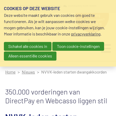
Overslaan en naar de inhoud gaan
Meta navigation
mijn nvvk
open community
community nvvk-leden
COOKIES OP DEZE WEBSITE
Deze website maakt gebruik van cookies om goed te
hulp nodig
bij geldzorgen?
functioneren. Als je wilt aanpassen welke cookies we
0800-8115.nl
schuldhulp • sociaal krediet •
mogen gebruiken, kan je jouw cookie-instellingen wijzigen.
budgetbeheer • beschermingsbewind
Meer informatie is beschikbaar in onze
privacyverklaring
.
Schakel alle cookies in
Toon cookie-instellingen
Main navigation
Ju
me
Alleen essentiële cookies
Home
Nieuws
NVVK-leden starten dwangakkoorden
350.000 vorderingen van
DirectPay en Webcasso liggen stil