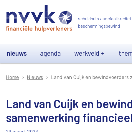
Overslaan en naar de inhoud gaan
schuldhulp • sociaal krediet
beschermingsbewind
Main navigation
nieuws
agenda
werkveld
them
Home
Nieuws
Land van Cuijk en bewindvoerders z
Land van Cuijk en bewin
samenwerking financieel 
29 maart 2023