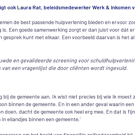
igt ook Laura Rat, beleidsmedewerker Werk & Inkomen 
blemen de best passende hulpverlening bieden en ervoor zo
 is. Een goede samenwerking zorgt er dan juist voor dát er
n gesprek kunt met elkaar. Een voorbeeld daarvan is het al
uwde en gevalideerde screening voor schuldhulpverleni
van een vragenlijst die door cliënten wordt ingevuld.
 bij de gemeente aan. Ik wist niet precies bij wie ik moest z
soon binnen de gemeente. En in een ander geval waarin een
 doen, dacht de gemeente ook heel erg mee. En dat is fijn
n in eilandjes binnen een gemeente.'
k toepassen om het beeld van financiële zelfredzaamheid bij