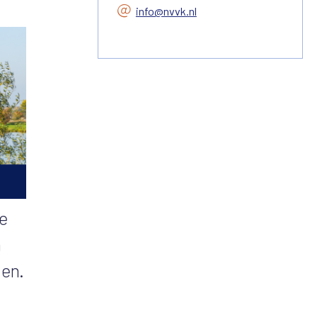
info@nvvk.nl
e
n
en.