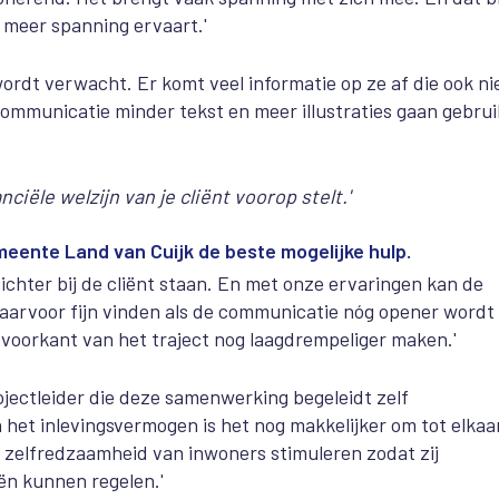
 meer spanning ervaart.'
rdt verwacht. Er komt veel informatie op ze af die ook ni
e communicatie minder tekst en meer illustraties gaan gebru
ciële welzijn van je cliënt voorop stelt.'
eente Land van Cuijk de beste mogelijke hulp.
ichter bij de cliënt staan. En met onze ervaringen kan de
daarvoor fijn vinden als de communicatie nóg opener wordt
e voorkant van het traject nog laagdrempeliger maken.'
rojectleider die deze samenwerking begeleidt zelf
et inlevingsvermogen is het nog makkelijker om tot elkaa
le zelfredzaamheid van inwoners stimuleren zodat zij
iën kunnen regelen.'