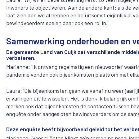
inwoners te objectiveren. Aan de andere kant: als de v
laat zien dan we al hebben en de uitkomst eigenlijk al 
bewindvoerders spelen daar ook een rol in.'
Samenwerking onderhouden en v
De gemeente Land van Cuijk zet verschillende midde
verbeteren.
Marianne: 'Ik ontvang regelmatig een nieuwsbrief waar
pandemie vonden ook bijeenkomsten plaats om met elkaa
Laura: 'Die bijeenkomsten gaan we vanaf nu weer jaarlij
ervaringen uit te wisselen. Het is denk ik belangrijk o
merken ook dat bijeenkomsten de contacten tussen bewi
enquête onder aangesloten bewindvoerders om de same
Deze enquête heeft bijvoorbeeld geleid tot het verb
Marianne: 'Voor cliënten klinkt zo’n screening nogal im