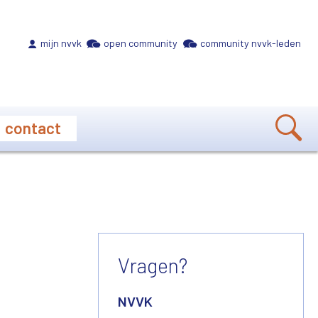
Meta navigation
mijn nvvk
open community
community nvvk-leden
contact
Vragen?
NVVK