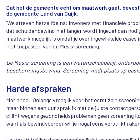
Dat het de gemeente echt om maatwerk gaat, bevest
de gemeente Land van Cuijk.
'We streven hetzelfde na: inwoners met financiële pro
dat schuldenbewind niet langer wordt ingezet dan nodig
maatwerk mogelijk is omdat je over ingewikkelde cases i
niet toepassen van de Mesis-screening.'
De Mesis-screening is een wetenschappelijk onderbo
beschermingsbewind. Screening vindt plaats op basis 
Harde afspraken
Marianne: 'Onlangs vroeg ik voor het eerst zo’n screening
maar binnen een uur sprak ik met de juiste contactper
cliënt wegens gezondheidsproblemen geen screening kon
want als bewindvoerder wil je nogal eens verstrikt rake
Laura: 'Wij willen deze screening liefst zo veel mogelij