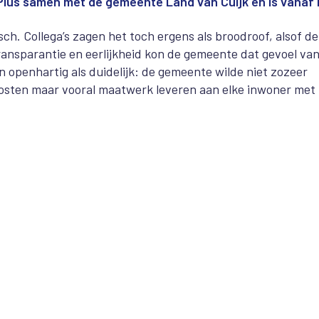
Plus samen met de gemeente Land van Cuijk en is vanaf 
ch. Collega’s zagen het toch ergens als broodroof, alsof de
ransparantie en eerlijkheid kon de gemeente dat gevoel va
penhartig als duidelijk: de gemeente wilde niet zozeer
osten maar vooral maatwerk leveren aan elke inwoner met