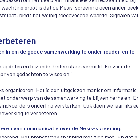
erwachting groot is dat de Mesis-screening geen ander beel
vaststaat, biedt het weinig toegevoegde waarde. Signalen va
erbeteren
len in om de goede samenwerking te onderhouden en te
in updates en bijzonderheden staan vermeld. En voor de
r van gedachten te wisselen.'
ks organiseren. Het is een uitgelezen manier om informatie
m het onderwerp van de samenwerking te blijven herhalen. E
ndvoerders onderling versterken. Ook doen we jaarlijks e
nwerking te verbeteren.'
eteren van communicatie over de Mesis-screening.
ponerend. Het brengt vaak spanning met zich mee. En dat bi