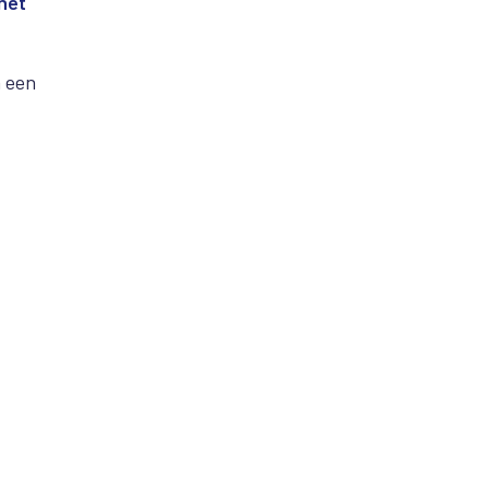
het
n een