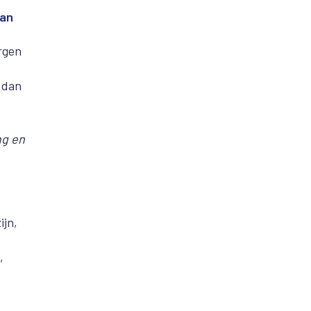
van
rgen
 dan
ng en
ijn,
,