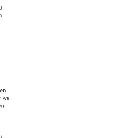
d
n
 en
n we
en
j