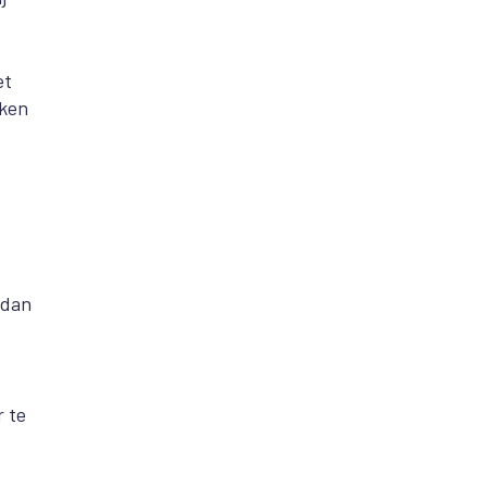
et
iken
 dan
r te