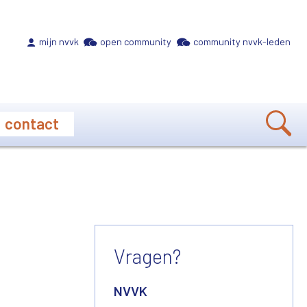
Meta navigation
mijn nvvk
open community
community nvvk-leden
contact
Vragen?
NVVK