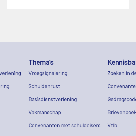
Thema's
Kennisba
verlening
Vroegsignalering
Zoeken in d
ring
Schuldenrust
Convenant
g
Basisdienstverlening
Gedragscod
Vakmanschap
Brievenboek
Convenanten met schuldeisers
Vtlb