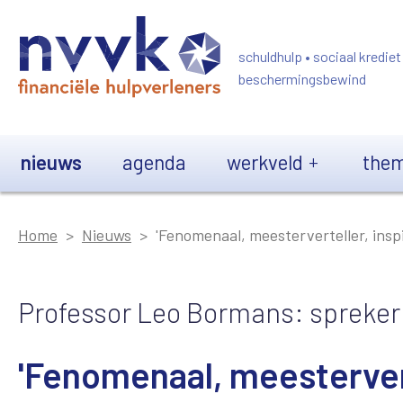
Overslaan en naar de inhoud gaan
schuldhulp • sociaal krediet
beschermingsbewind
Main navigation
nieuws
agenda
werkveld
them
Home
Nieuws
'Fenomenaal, meesterverteller, inspi
Professor Leo Bormans: spreke
'Fenomenaal, meestervert