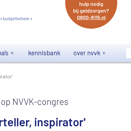
hulp nodig
bij geldzorgen?
0800-8115.nl
 • budgetbeheer •
a's
kennisbank
over nvvk
rator'
r op NVVK-congres
eller, inspirator'