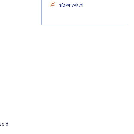
info@nvvk.nl
eeld