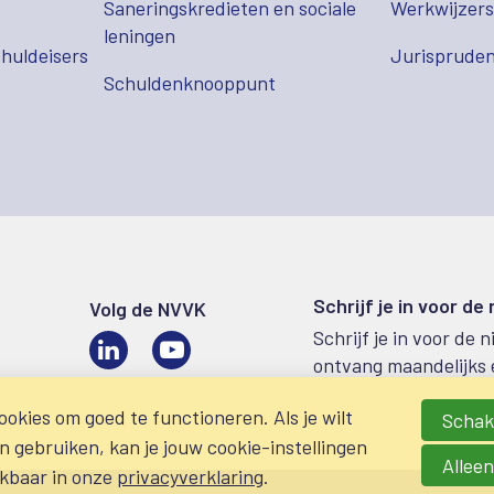
Saneringskredieten en sociale
Werkwijzer
leningen
huldeisers
Jurispruden
Schuldenknooppunt
Schrijf je in voor de
Volg de NVVK
Schrijf je in voor de 
LinkedIn
Video
ontvang maandelijks 
okies om goed te functioneren. Als je wilt
Schake
gebruiken, kan je jouw cookie-instellingen
Alleen
ikbaar in onze
privacyverklaring
.