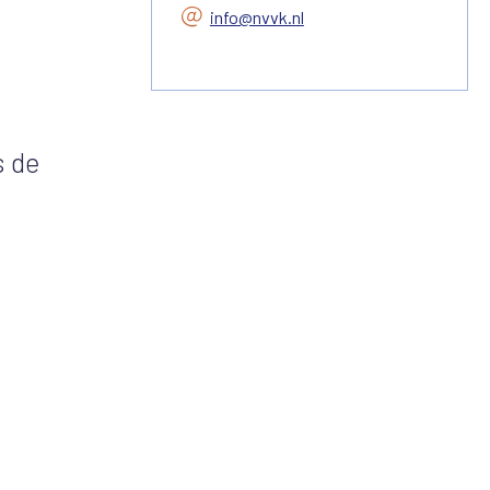
info@nvvk.nl
s de