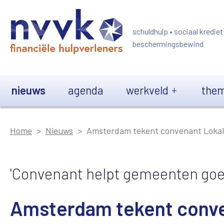
Overslaan en naar de inhoud gaan
schuldhulp • sociaal krediet
beschermingsbewind
Main navigation
nieuws
agenda
werkveld
them
Home
Nieuws
Amsterdam tekent convenant Lokal
'Convenant helpt gemeenten goe
Amsterdam tekent conve