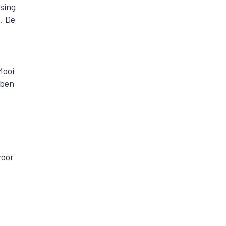
sing
. De
Mooi
bben
voor