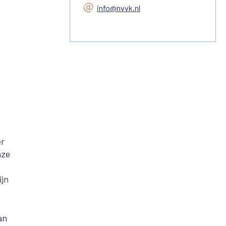
info@nvvk.nl
er
nze
ijn
an