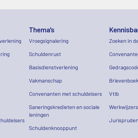
Thema's
Kennisba
verlening
Vroegsignalering
Zoeken in d
ring
Schuldenrust
Convenant
g
Basisdienstverlening
Gedragscod
Vakmanschap
Brievenboek
Convenanten met schuldeisers
Vtlb
Saneringskredieten en sociale
Werkwijzer
leningen
huldeisers
Jurispruden
Schuldenknooppunt