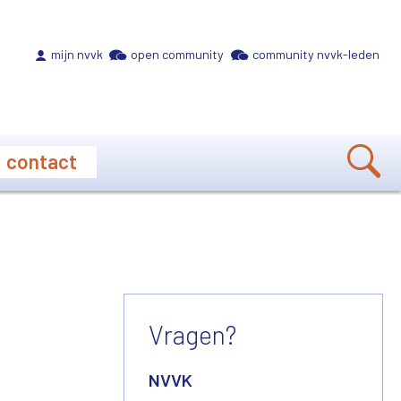
Meta navigation
mijn nvvk
open community
community nvvk-leden
contact
Vragen?
NVVK