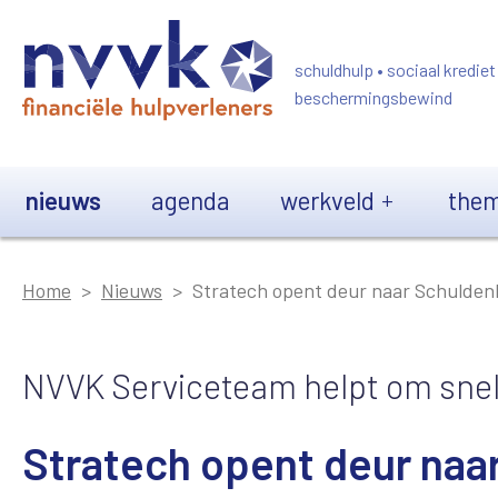
Overslaan en naar de inhoud gaan
schuldhulp • sociaal krediet
beschermingsbewind
Main navigation
nieuws
agenda
werkveld
them
Home
Nieuws
Stratech opent deur naar Schulde
NVVK Serviceteam helpt om snel 
Stratech opent deur na