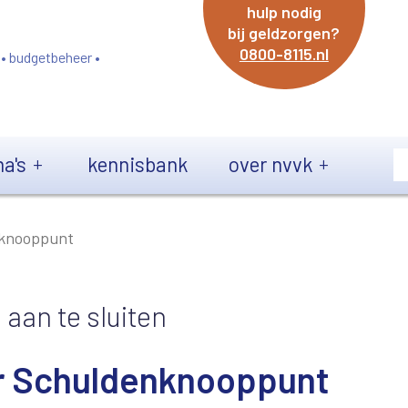
hulp nodig
bij geldzorgen?
0800-8115.nl
 • budgetbeheer •
a's
kennisbank
over nvvk
nknooppunt
aan te sluiten
ar Schuldenknooppunt