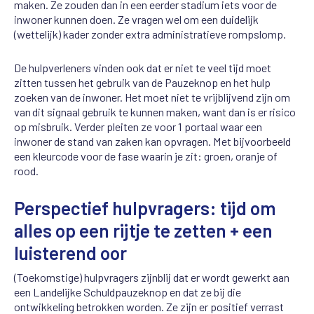
maken. Ze zouden dan in een eerder stadium iets voor de
inwoner kunnen doen. Ze vragen wel om een duidelijk
(wettelijk) kader zonder extra administratieve rompslomp.
De hulpverleners vinden ook dat er niet te veel tijd moet
zitten tussen het gebruik van de Pauzeknop en het hulp
zoeken van de inwoner. Het moet niet te vrijblijvend zijn om
van dit signaal gebruik te kunnen maken, want dan is er risico
op misbruik. Verder pleiten ze voor 1 portaal waar een
inwoner de stand van zaken kan opvragen. Met bijvoorbeeld
een kleurcode voor de fase waarin je zit: groen, oranje of
rood.
Perspectief hulpvragers: tijd om
alles op een rijtje te zetten + een
luisterend oor
(Toekomstige) hulpvragers
zijn
blij
dat
er wordt gewerkt aan
een
L
andelijke
S
chuldpauzeknop
en dat ze bij die
ontwikkeling betrokken worden
. Ze zijn er positief verrast