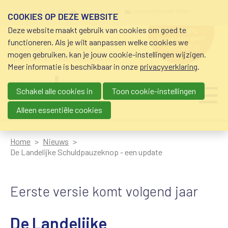
Overslaan en naar de inhoud gaan
Meta navigation
mijn nvvk
open community
community nvvk-leden
COOKIES OP DEZE WEBSITE
Deze website maakt gebruik van cookies om goed te
hulp nodig
bij geldzorgen?
functioneren. Als je wilt aanpassen welke cookies we
0800-8115.nl
schuldhulp • sociaal krediet •
mogen gebruiken, kan je jouw cookie-instellingen wijzigen.
budgetbeheer • beschermingsbewind
Meer informatie is beschikbaar in onze
privacyverklaring
.
Schakel alle cookies in
Toon cookie-instellingen
Main navigation
Ju
me
Alleen essentiële cookies
Home
Nieuws
De Landelijke Schuldpauzeknop - een update
Eerste versie komt volgend jaar
De Landelijke