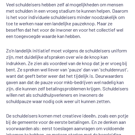
Veel schuldeisers hebben zelf al mogelijkheden om mensen
met schulden in een vroeg stadium te kunnen helpen. Daarom
is het voor individuele schuldeisers minder noodzakelijk om
toe te werken naar een landelijke pauzeknop. Maar ze
beseffen dat het voor de inwoner en voor het collectief wel
een toegevoegde waarde kan hebben.
Zo’n landelijk initiatief moet volgens de schuldeisers uniform
zijn, met duidelijke afspraken over wie de knop kan
indrukken. Ze zien als voordeel van de knop dat je er vroeg bij
bent. Ze spreken wel liever van 'pauze' dan van 'schuldenrust',
want dat geeft beter weer dat het tijdelijk is. Deurwaarders
gaven aan dat de pauze voor mkb-bedrijven wel nadelig kan
zijn, die kunnen zelf betalingsproblemen krijgen. Schuldeisers
willen net als schuldhulpverleners en inwoners de
schuldpauze waar nodig ook weer uit kunnen zetten.
De schuldeisers komen met creatieve ideeën, zoals een potje
bij de gemeente voor de eerste betalingen. En ze denken aan
voorwaarden als: eerst toeslagen aanvragen om voldoende
inkomen te hebben, en meteen starten met de begeleiding.