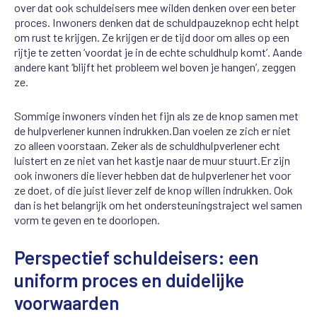
over
dat
ook
schuldeisers mee wilden denken
over een beter
proces
.
Inwoners denken dat de schuldpauzeknop echt helpt
om
rust
te krijgen
. Ze krijgen er
de tijd
door
om alles op een
rijtje te zetten
‘
voordat je in de echte schuldhulp komt
’
.
Aan
de
andere kant
‘
blijft het probleem wel boven je hangen’, zeggen
ze.
Sommige
inwoners
vinden het fijn als
ze
de knop
samen met
de hulpverlener kunnen
in
drukken
.
D
an voelen ze zich er niet
zo alleen voor
staan. Zeker als
de schuldhulpverlener e
c
ht
luister
t en
ze niet va
n
het kastje naar de muur stuurt.
Er zijn
ook inwoners die liever hebben dat de hulpverlener het voor
ze doet, of die juist liever zelf de knop willen indrukken
. Ook
dan is het belangrijk om
het ondersteuningstraject wel samen
vorm
te
geven en
te
doorlopen.
Perspectief schuldeisers: een
uniform proces en duidelijke
voorwaarden