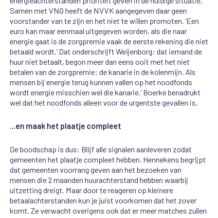
energieachterstanden prioriteit geven in de huidige situatie.
Samen met VNG heeft de NVVK aangegeven daar geen
voorstander van te zijn en het niet te willen promoten. ‘Een
euro kan maar eenmaal uitgegeven worden, als die naar
energie gaat is de zorgpremie vaak de eerste rekening die niet
betaald wordt.’ Dat onderschrijft
Weijenborg
: dat iemand de
huur niet betaalt, begon meer dan eens ooit met het niet
betalen van de zorgpremie: de kanarie in de kolenmijn. Als
mensen bij energie terug kunnen vallen op het noodfonds
wordt energie misschien wel die kanarie.’ Boerke benadrukt
wel dat het noodfonds alleen voor de urgentste gevallen is.
...en maak het plaatje compleet
De boodschap is dus: Blijf alle signalen aanleveren zodat
gemeenten het plaatje compleet hebben. Hennekens begrijpt
dat gemeenten voorrang geven aan het bezoeken van
mensen die 2 maanden huurachterstand hebben waarbij
uitzetting dreigt. Maar door te reageren op kleinere
betaalachterstanden kun je juist voorkomen dat het zover
komt. Ze verwacht overigens ook dat er meer matches zullen