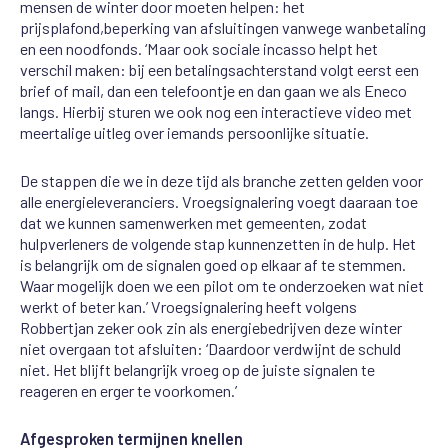
mensen de winter door moeten helpen: het
prijsplafond,
beperking van afsluitingen
vanwege wanbetaling
en een noodfonds
.
‘Maar ook sociale
incasso helpt het
verschil maken: bij een betalingsachterstand volgt eerst een
brief of mail, dan een
telefoontje
en
dan
gaan
we als Eneco
langs. Hierbij
sturen we ook nog een interactieve
video
met
meertalige
uitleg
over
iemands persoonlijke situatie.
De stappen die we in deze tijd als branche zetten
gelden voor
alle energieleveranciers.
Vroegsignalering
voegt
daaraan toe
dat we kunnen samenwerken met gemeenten
,
zodat
hulpverleners de volgen
de
stap kunnen
zetten in de hulp. Het
is belangrijk o
m de signalen goed op elkaar af te stemmen.
Waar mogelijk doen we een pilot
om te onderzoeken
wat niet
werkt of beter kan.’
Vroegsignalering
heeft
volgens
Robbertjan zeker
ook zin als energiebedrijven
deze winter
niet
overgaan tot afsluiten: ‘Daardoor verdwijnt de schuld
niet. Het blijft belangrijk vroeg
op
de juiste signalen
te
reageren
en erger te voorkomen
.’
Afgesproken termijnen knellen