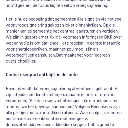
hoofd gezien
: de focus lag te veel op
vroegsignalering
.
Het is nu de bedoeling dat
gemeenten álle
signalen via
het ene
voor
vroegsignalering
gekozen loket binnenkrijgen. Op die
manier kan de
gemeente het centraal a
a
nsturen en verdelen.
W
e
zijn
in gesprek met
X
xllnc
(voorheen
Inforing
)
en BKR
over
wat er nodig is
om dat
landelijk te regelen. In eerste instantie
voor
energiebedrijven
,
maar het zou mooi zijn als
waterbedrijven aansluiten
.
D
at maakt het voor iedereen
overzichtelijker.
Ondertekenportaal blijft in de lucht
Bennink
vindt dat
vroegsignalering
al
veel heeft gebracht. Er
zijn steeds minder afsluitingen, maar er is
ook
ruimte voor
verbetering. ‘Als er procesverbeteringen zijn die helpen, dan
moeten we het gewoon
aanpassen.’ Volgens Hennekens zijn
alle partijen het op hoofdlijnen al eens. ‘Waarschijnlijk moeten
bestaande overeenkomsten met
energie- &
drink
waterbedrijven een addendum krijgen. Dat is goed te