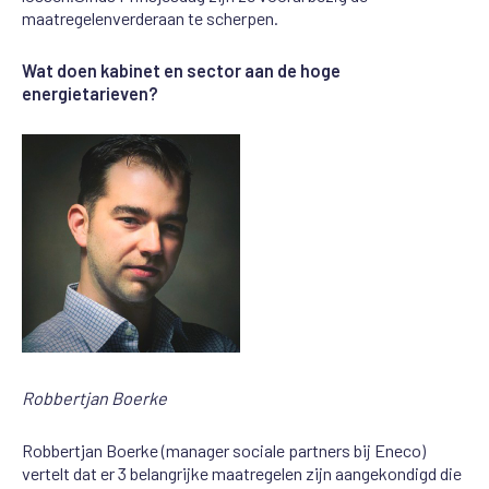
m
a
atregelen
verder
aan te
scherpen.
Wat doen kabinet en sector aan de hoge
energietarieven?
Robbertjan Boerke
Robbertjan
Boerke (manager sociale partners bij Eneco)
vertelt dat er
3
belangrijke maatregelen
zijn
aangekondigd die