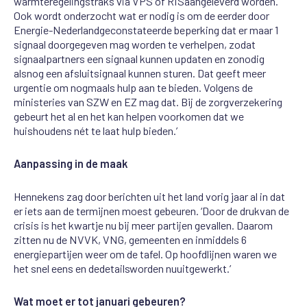
warmteregeling
straks
via VPS
of
RIS
aangeleverd worden
.
Ook wordt onderzocht
wat er nodig is om de
eerder door
Energie-Nederland
geconstateerde beperking dat er maar 1
signaal doorgegeven mag worden te verhelpen
,
zodat
signaalpartners een signaal kunnen updaten
en zo
nodig
alsnog een afsluitsignaal kunnen sturen
. Dat geeft
meer
urgentie om nogmaals hulp aan te bieden. Volgens de
ministeries van SZW en EZ mag dat
.
Bij
de
zorgverzekering
gebeurt
het
al en h
et kan helpen voorkomen dat we
huishoudens nét te
laat
hulp
bieden.’
Aanpassing in de maak
Hennekens zag
door berichten uit het land
vorig jaar al in
dat
er iets aan de termijnen moest gebeuren. ‘Door de druk
van de
crisis is het kwartje nu bij meer partijen gevallen. Daarom
zitten nu
de NVVK,
VNG, gemeenten en
inmiddels
6
energiepartijen weer om de tafel. Op hoofdlijnen waren we
het snel eens en de
details
worden nu
uitgewerkt.’
Wat moet er tot januari gebeuren?