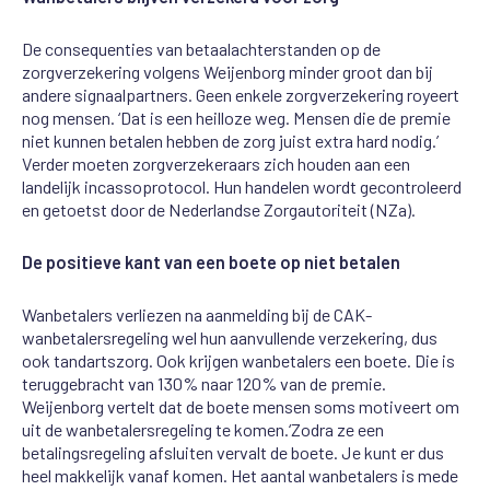
D
e consequenties van betaalachterstanden
op de
zorgverzekering
volgens
We
ij
enborg
minder groot
dan bij
andere signaalpartners
. Geen enkele
zorgverzekering royeert
nog mensen. ‘Dat is een heilloze weg. Mensen die de premie
niet kunnen
betalen hebben de zorg juist extra hard nodig.’
Verder moeten zorgverzekeraars zich houden aan een
landelijk
incassoprotocol. Hun
handelen
wordt gecontroleerd
en
getoetst
door de
Nederlandse Zorgautoriteit (
NZa
)
.
De positieve kant van een boete op niet betalen
Wanbetalers verliezen
na aanmelding bij de CAK
-
wanbetalers
regeling
wel hun aanvullende verzekering, dus
ook tandartszorg.
Ook krijgen
wanbetalers een boete. Die is
teruggebracht van 130
%
naar 120% van de premie.
We
ij
enborg
vertelt
dat
de
boete
mensen
soms
motiveert
om
uit
de
wanbetalersregeling
te
komen.
‘Zodra ze
een
betalingsregeling
afsluiten vervalt de boete. Je kunt
er
dus
heel makkelijk vanaf komen. Het
aantal
wanbetalers
is
mede