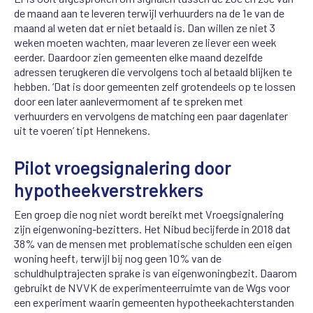
de maand aan te leveren terwijl verhuurders
na de 1
e
van de
maand al weten
dat
er niet betaald is. Dan willen ze niet 3
weken
moeten
wachten
,
maar
leveren
ze
liever
een week
eerder. Daardoor zien gemeenten elke maand dezelfde
adressen terugkeren
die vervolgens toch
al
betaald blijken te
hebben
.
‘
Dat is
door gemeenten zelf
grotendeels
op
te
lossen
door
een later aanlever
moment
af te spreken met
verhuurders
en
vervolgens
de
matching
een paar dagen
later
uit te voeren
’ tip
t
Hennekens
.
Pilot vroegsignalering door
hypotheekverstrekkers
Een groep die nog niet wordt bereikt met Vroegsignalering
zijn eigenwoning-bezitters. Het Nibud becijferde in 2018 dat
38% van de mensen met problematische schulden een eigen
woning heeft, terwijl bij nog geen 10% van de
schuldhulptrajecten sprake is van eigenwoningbezit. Daarom
gebruikt de NVVK de experimenteerruimte van de Wgs voor
een experiment waarin gemeenten hypotheekachterstanden