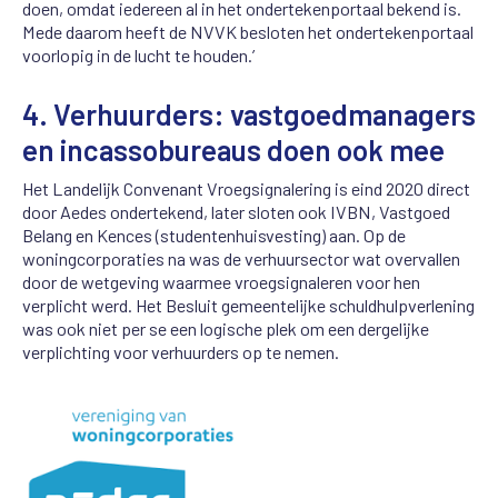
doen
,
omdat
iedereen al in het ondertekenportaal
bekend is.
Mede
daa
rom heeft
d
e NVVK besloten het ondertekenportaal
voorlopig
in
de
lucht te
houden.’
4.
Verhuurders: vastgoedmanagers
en incassobureaus doen ook mee
Het Landelijk Convenant Vroegsignalering is eind 2020 direct
door Aedes ondertekend, later sloten ook IVBN, Vastgoed
Belang en Kences (studentenhuisvesting) aan. Op de
woningcorporaties na was de verhuursector wat overvallen
door de wetgeving waarmee vroegsignaleren voor hen
verplicht werd. Het Besluit gemeentelijke schuldhulpverlening
was ook niet per se een logische plek om een dergelijke
verplichting voor verhuurders op te nemen.