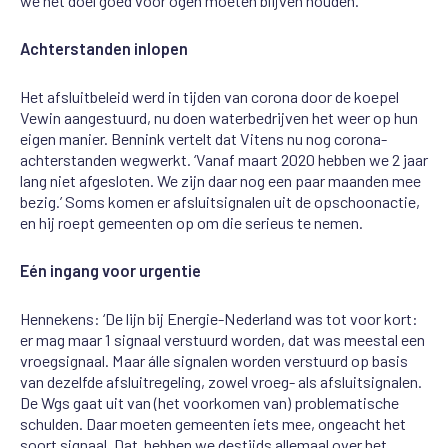
we
het
doel
goed
voor
ogen
moeten
blijven
houden.’
Achterstanden inlopen
Het afsluitbeleid werd in tijden van corona door de koepel
Vewin
aangestuurd, nu doen
waterbedrijven het weer op hun
eigen manier.
Bennink
vertelt dat
Vitens
nu
nog
corona-
achterstanden
wegwerkt
. ‘Vanaf maart 2020 hebben we 2 jaar
lang niet afgesloten.
We zijn
d
aar nog een paar maanden mee
bezig.’ Soms komen er afsluitsignalen uit de opschoonactie,
en hij
r
oept
gemeenten
op
om
die
serieus te
nemen.
Eén ingang voor urgentie
Hennekens: ‘De lijn
bij Energie-Nederland
was
tot voor kort
:
er mag maar 1 signaal verstuurd
worden
, dat was meestal een
vroegsignaal
. Maar
á
lle signalen worden verstuur
d
op basis
van dezelfde afsluitregeling
, zowel vroeg
-
als afsluitsignalen
.
De
Wgs
gaat
uit van
(het voorkomen van)
problematische
schulden. Daar moeten gemeenten iets mee, ongeacht het
soort signaal. Dat
h
ebben we destijds allemaal over het