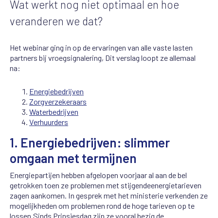
Wat
werkt
nog
niet optimaal en
ho
e
veranderen we dat?
Het
webinar
ging in op
de ervaringen van alle vaste lasten
partners bij
vroegsignalering
, Dit verslag loopt ze allemaal
na:
Energiebedrijven
Zo
r
gverzekeraars
Waterbedrijven
Verhuurders
1.
Energiebedrijven:
slimmer
omgaan
met
termijnen
Energiepartijen hebben afgelopen voorjaar al aan de bel
getrokken toen ze problemen met stijgende
energietarieven
zagen aankomen. In gesprek met het ministerie
verkenden
ze
mogelijkheden
om
problemen rond de hoge tarieven op te
lossen.
Sinds
Prinsjesdag zijn ze
vooral
bezig de