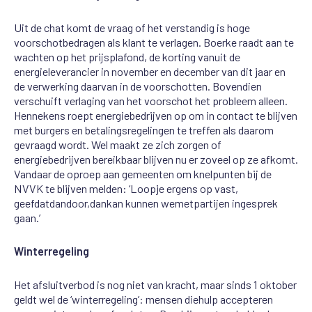
Uit de chat komt
de
vraag of het verstandig is hoge
voorschotbedragen
als klant
te verlagen. Boerke raadt
aan te
wachten op het prijsplafond,
de korting vanuit de
energieleverancier in november en december van dit jaar en
de verwerking daarvan in de voorschotten
.
Bovendien
verschuift verlaging van het voorschot het
probleem alleen.
Hennekens
roept
energiebedrijven
op
om in contact te blijven
met burgers en betalingsregelingen te
treffen als daarom
gevraagd wordt
.
Wel
maakt
ze
zich zorgen of
energiebedrijven bereikbaar
blijven nu
er
zo
veel op ze afkomt.
Vandaar de oproep aan gemeenten om knelpunten
bij de
NVVK
te
blijven
melden: ‘Loop
je ergens
op
vast,
geef
dat
dan
door,
dan
kan
ku
n
nen we
met
partijen in
gesprek
gaan.’
Winterregeling
Het afsluitverbod is nog niet van kracht, maar sinds 1 oktober
geldt
wel de
‘
winterregeling
’
: mensen die
hulp
accepteren