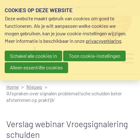
Overslaan en naar de inhoud gaan
Meta navigation
mijn nvvk
open community
community nvvk-leden
COOKIES OP DEZE WEBSITE
Deze website maakt gebruik van cookies om goed te
hulp nodig
bij geldzorgen?
functioneren. Als je wilt aanpassen welke cookies we
0800-8115.nl
schuldhulp • sociaal krediet •
mogen gebruiken, kan je jouw cookie-instellingen wijzigen.
budgetbeheer • beschermingsbewind
Meer informatie is beschikbaar in onze
privacyverklaring
.
Schakel alle cookies in
Toon cookie-instellingen
Main navigation
Ju
me
Alleen essentiële cookies
Home
Nieuws
‘Afspraken over signalen problematische schulden beter
afstemmen op praktijk’
Verslag webinar Vroegsignalering
schulden