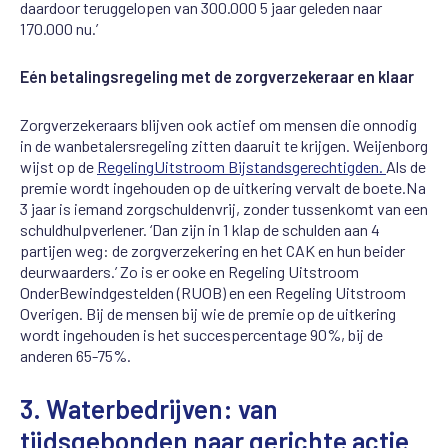
daardoor teruggelopen
van
300.000
5
jaar
geleden
naar
170.000
nu
.’
Eén betalingsregeling met de zorgverzekeraar en klaar
Zorgverzekeraars blijven ook actief om mensen die onnodig
in de wanbetalersregeling zitten
daa
ruit te krijgen.
Weijenborg
wijst
op
de
Regeling
Uitstroom Bijstandsgerechtigden
.
Als de
premie wordt ingehouden op de uitkering vervalt de boete.
Na
3 jaar is iemand zorgschuldenvrij, zonder tussenkomt van een
schuldhulpverlener. ‘Dan zijn in 1
klap de schulden aan 4
partijen weg: de zorgverzekering en het CAK en hun beider
deurwaarders.’
Zo is er ook
e en Regeling Uitstroom
OnderBewindgestelden
(RUOB)
en een Regeling Uitstroom
Overigen
. Bij de mensen
bij wie de premie op
de uitkering
wordt ingehouden is het
succespercentage 90%, bij de
anderen 65-75%.
3.
Waterbedrijven:
van
tijdsgebonden
naar
gerichte
actie