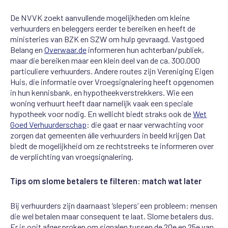
De NVVK zoekt aanvullende mogelijkheden om kleine
verhuurders en beleggers eerder te bereiken en heeft de
ministeries van BZK en SZW om hulp gevraagd. Vastgoed
Belang en
Overwaar.de
informeren hun achterban/publiek,
maar die bereiken maar een klein deel van de ca. 300.000
particuliere verhuurders. Andere routes zijn Vereniging Eigen
Huis, die informatie over Vroegsignalering heeft opgenomen
in hun kennisbank, en hypotheekverstrekkers. Wie een
woning verhuurt heeft daar namelijk vaak een speciale
hypotheek voor nodig. En wellicht biedt straks ook de
Wet
G
oed
V
erhuurderschap
: die gaat er naar verwachting voor
zorgen dat gemeenten álle verhuurders in beeld krijgen Dat
biedt de mogelijkheid om ze rechtstreeks te informeren over
de verplichting van vroegsignalering.
Tips om slome betalers te filteren: match wat later
Bij verhuurders zijn
daarnaast
‘
slepers
’
een probleem
:
mensen
die wel betalen maar consequent te laat. Slome betalers dus.
Er is
ooit
afgesproken
om
signalen tussen de 20
e
en 25
e
van