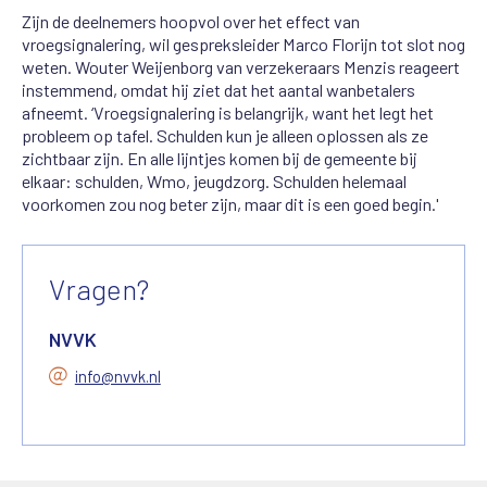
Zijn de deelnemers hoopvol over het effect van
vroegsignalering, wil gespreksleider Marco Florijn tot slot nog
weten.
Wouter
We
ij
enborg van
verzekeraars
Menzis
reageert
instemmend, omdat hij ziet dat het aantal wanbetalers
afneemt. ‘Vroegsignalering is belangrijk, want het legt het
probleem op tafel. Schulden kun je alleen oplossen als ze
zichtbaar zijn. En alle lijntjes komen bij de gemeente bij
elkaar: schulden, Wmo, jeugdzorg. Schulden helemaal
voorkomen zou nog beter zijn, maar dit is een goed begin.'
Vragen?
NVVK
info@nvvk.nl