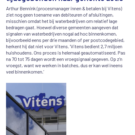
Arthur
Bennink
(p
rocesmanager innen & betalen bij
Vitens
)
ziet nog geen toename van debiteuren of
afsluitingen,
misschien omdat het bij waterbedrijven om relatief lage
bedragen gaat.
Hoewel diverse
gemeenten
aangeven
dat
signalen van waterbedrijven nogal ad hoc
binnenkomen
,
bijvoorbeeld
een
s
per drie maanden of
per postcodegebied,
herkent hij d
a
t niet voor
Vitens
.
‘
Vitens
bedient
2,7
miljoen
huishoudens.
Ons
proces
is
helemaal
geautomatiseerd.
Pas
na 70 tot 75 dagen wordt een
vroegsignaal
gegeven.
Op
z’n
vroegst,
want
we
werken
in batches, dus
er
kan wel ineens
veel
b
innenkomen.’