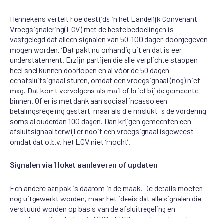
Hennekens vertelt hoe destijds
in het Landelijk Convenant
Vroegsignalering
(LCV)
met de beste bedoelingen
is
vastgelegd dat alleen signalen van 50-
100 dagen doorgegeven
mogen worden. ‘Dat pakt nu onhandig uit en dat is een
understatement. Er
zijn partijen die alle verplichte stappen
heel snel kunnen doorlopen en al v
óó
r de 50 dagen
een
afsluitsignaal sturen
, omdat een
vroegsignaal
(nog) niet
mag
. Dat komt
vervolgens
als mail of brief bij de gemeente
binnen. Of er is
met dank aan sociaal incasso
een
betalingsregeling gestart, maar als die mislukt is de vordering
soms al ouder
dan 100 dagen. Dan krijgen gemeenten een
afsluitsignaal terwijl er nooit een
vroegsignaal
is
geweest
omdat dat o.b.v. het LCV niet ‘mocht’
.
Signalen via 1 loket aanleveren of updaten
Een andere aanpak is daarom in de maak. De details moeten
nog uitgewerkt worden, maar het idee
is dat alle signalen
die
verstuurd worden op basis van de afsluitregeling en