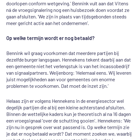
doorlopen conform
wetgeving.’
Bennink
vult aan dat
Vitens
n
á
de
vroegsignalering
nog een huisbezoek doen voordat ze
gaan afsluiten. ‘We zijn
in plaats
van
tijdsgebonden steeds
meer
gericht actie aan
het
ondernemen
’
.
Op welke termijn wordt er nog betaald?
Bennink
wil graag voorkomen dat meerder
e
partijen bij
dezelfde burger langsgaan. Hennekens tekent
daarbij
aan
dat
een
gemeente
niet
het
verleng
stuk
is
van
het incassobedrijf
van
signaalpartners.
We
ij
enborg
: ‘
He
lemaal
eens.
Wij
leveren
juist mogelijkheden aan voor gemeentes om enorme
problemen
te
voorkomen.
Dat moet de inzet zijn.’
Helaas zijn er volgens Hennekens in de energiesector wel
degelijk
partijen die al bij een kleine achterstand
afsluiten.
Binnen de wettelijke kaders kun je theoretisch al na 16 dagen
een
vroegsignaal
'over de
schutting gooien'. Hennekens: ‘We
zijn nu in gesprek over wat passend is. Op welke termijn zie
je dat
er
nog
betaald
wordt?
Dat
moment
zoeken we,
waarbij