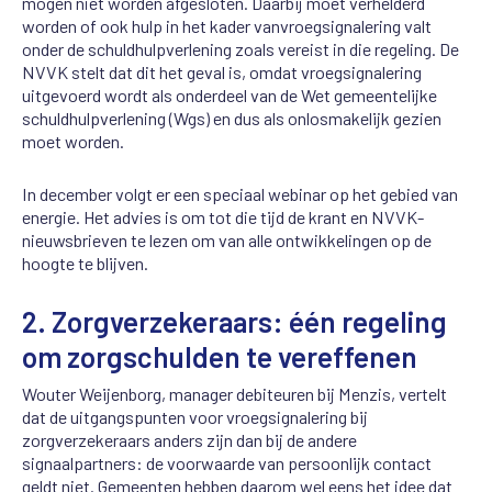
mogen niet worden afgesloten.
Daarbij moet verhelderd
worden of
ook hulp in het kader van
vroegsignalering
valt
onder de schuldhulpverlening zoals
vereist in d
i
e regeling
.
De
NVVK stelt dat dit het geval is,
omdat
vroegsignalering
uitgevoerd wordt als onderdeel van de Wet gemeentelijke
schuldhulpverlening
(
Wgs
)
en dus als onlosmakelijk gezien
moet worden.
In december
volgt
er een speciaal
webinar
op het gebied van
energie. Het advies is
om tot die tijd de krant en NVVK-
nieuwsbrie
ven
te lezen om van alle ontwikkelingen op de
hoogte te
blijven
.
2.
Zorgverzekeraars:
éé
n
regeling
om
zorgschulden
te
vereffenen
Wouter
We
ij
enborg
, manager debiteuren bij
Menzis
, vertelt
dat de
uitgangspunten voor
vroegsignalering
bij
zorgverzekeraars anders zijn dan bij de andere
signaalpartners: de voorwaarde van persoonlijk
contact
geldt niet. Gemeenten hebben daarom wel eens het idee dat