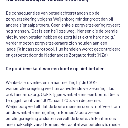
D
e consequenties van betaalachterstanden
op de
zorgverzekering
volgens
We
ij
enborg
minder groot
dan bij
andere signaalpartners
. Geen enkele
zorgverzekering royeert
nog mensen. ‘Dat is een heilloze weg. Mensen die de premie
niet kunnen
betalen hebben de zorg juist extra hard nodig.’
Verder moeten zorgverzekeraars zich houden aan een
landelijk
incassoprotocol. Hun
handelen
wordt gecontroleerd
en
getoetst
door de
Nederlandse Zorgautoriteit (
NZa
)
.
De positieve kant van een boete op niet betalen
Wanbetalers verliezen
na aanmelding bij de CAK
-
wanbetalers
regeling
wel hun aanvullende verzekering, dus
ook tandartszorg.
Ook krijgen
wanbetalers een boete. Die is
teruggebracht van 130
%
naar 120% van de premie.
We
ij
enborg
vertelt
dat
de
boete
mensen
soms
motiveert
om
uit
de
wanbetalersregeling
te
komen.
‘Zodra ze
een
betalingsregeling
afsluiten vervalt de boete. Je kunt
er
dus
heel makkelijk vanaf komen. Het
aantal
wanbetalers
is
mede