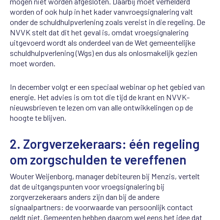
mogen niet worden afgesloten.
Daarbij moet verhelderd
worden of
ook hulp in het kader van
vroegsignalering
valt
onder de schuldhulpverlening zoals
vereist in d
i
e regeling
.
De
NVVK stelt dat dit het geval is,
omdat
vroegsignalering
uitgevoerd wordt als onderdeel van de Wet gemeentelijke
schuldhulpverlening
(
Wgs
)
en dus als onlosmakelijk gezien
moet worden.
In december
volgt
er een speciaal
webinar
op het gebied van
energie. Het advies is
om tot die tijd de krant en NVVK-
nieuwsbrie
ven
te lezen om van alle ontwikkelingen op de
hoogte te
blijven
.
2.
Zorgverzekeraars:
éé
n
regeling
om
zorgschulden
te
vereffenen
Wouter
We
ij
enborg
, manager debiteuren bij
Menzis
, vertelt
dat de
uitgangspunten voor
vroegsignalering
bij
zorgverzekeraars anders zijn dan bij de andere
signaalpartners: de voorwaarde van persoonlijk
contact
geldt niet. Gemeenten hebben daarom wel eens het idee dat