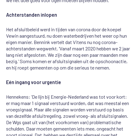
we
het
doel
goed
voor
ogen
moeten
blijven
houden.’
Achterstanden inlopen
Het afsluitbeleid werd in tijden van corona door de koepel
Vewin
aangestuurd, nu doen
waterbedrijven het weer op hun
eigen manier.
Bennink
vertelt dat
Vitens
nu
nog
corona-
achterstanden
wegwerkt
. ‘Vanaf maart 2020 hebben we 2 jaar
lang niet afgesloten.
We zijn
d
aar nog een paar maanden mee
bezig.’ Soms komen er afsluitsignalen uit de opschoonactie,
en hij
r
oept
gemeenten
op
om
die
serieus te
nemen.
Eén ingang voor urgentie
Hennekens: ‘De lijn
bij Energie-Nederland
was
tot voor kort
:
er mag maar 1 signaal verstuurd
worden
, dat was meestal een
vroegsignaal
. Maar
á
lle signalen worden verstuur
d
op basis
van dezelfde afsluitregeling
, zowel vroeg
-
als afsluitsignalen
.
De
Wgs
gaat
uit van
(het voorkomen van)
problematische
schulden. Daar moeten gemeenten iets mee, ongeacht het
soort signaal. Dat
h
ebben we destijds allemaal over het