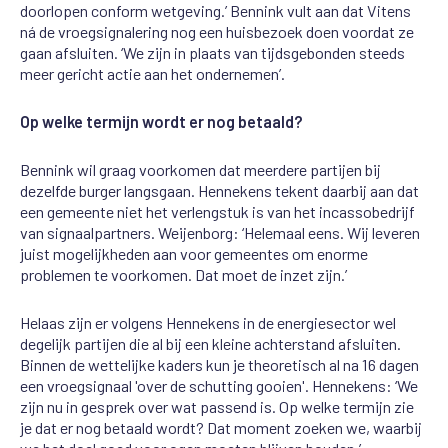
doorlopen conform
wetgeving.’
Bennink
vult aan dat
Vitens
n
á
de
vroegsignalering
nog een huisbezoek doen voordat ze
gaan afsluiten. ‘We zijn
in plaats
van
tijdsgebonden steeds
meer
gericht actie aan
het
ondernemen
’
.
Op welke termijn wordt er nog betaald?
Bennink
wil graag voorkomen dat meerder
e
partijen bij
dezelfde burger langsgaan. Hennekens tekent
daarbij
aan
dat
een
gemeente
niet
het
verleng
stuk
is
van
het incassobedrijf
van
signaalpartners.
We
ij
enborg
: ‘
He
lemaal
eens.
Wij
leveren
juist mogelijkheden aan voor gemeentes om enorme
problemen
te
voorkomen.
Dat moet de inzet zijn.’
Helaas zijn er volgens Hennekens in de energiesector wel
degelijk
partijen die al bij een kleine achterstand
afsluiten.
Binnen de wettelijke kaders kun je theoretisch al na 16 dagen
een
vroegsignaal
'over de
schutting gooien'. Hennekens: ‘We
zijn nu in gesprek over wat passend is. Op welke termijn zie
je dat
er
nog
betaald
wordt?
Dat
moment
zoeken we,
waarbij