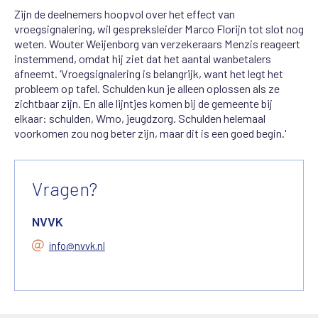
Zijn de deelnemers hoopvol over het effect van
vroegsignalering, wil gespreksleider Marco Florijn tot slot nog
weten.
Wouter
We
ij
enborg van
verzekeraars
Menzis
reageert
instemmend, omdat hij ziet dat het aantal wanbetalers
afneemt. ‘Vroegsignalering is belangrijk, want het legt het
probleem op tafel. Schulden kun je alleen oplossen als ze
zichtbaar zijn. En alle lijntjes komen bij de gemeente bij
elkaar: schulden, Wmo, jeugdzorg. Schulden helemaal
voorkomen zou nog beter zijn, maar dit is een goed begin.'
Vragen?
NVVK
info@nvvk.nl