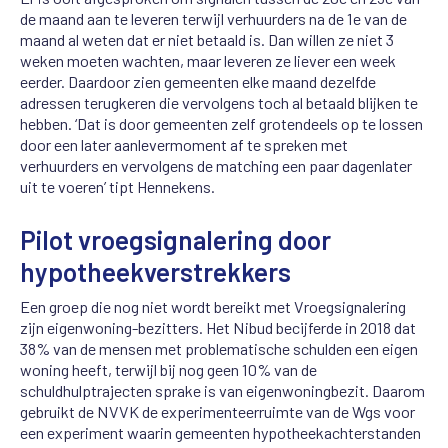
de maand aan te leveren terwijl verhuurders
na de 1
e
van de
maand al weten
dat
er niet betaald is. Dan willen ze niet 3
weken
moeten
wachten
,
maar
leveren
ze
liever
een week
eerder. Daardoor zien gemeenten elke maand dezelfde
adressen terugkeren
die vervolgens toch
al
betaald blijken te
hebben
.
‘
Dat is
door gemeenten zelf
grotendeels
op
te
lossen
door
een later aanlever
moment
af te spreken met
verhuurders
en
vervolgens
de
matching
een paar dagen
later
uit te voeren
’ tip
t
Hennekens
.
Pilot vroegsignalering door
hypotheekverstrekkers
Een groep die nog niet wordt bereikt met Vroegsignalering
zijn eigenwoning-bezitters. Het Nibud becijferde in 2018 dat
38% van de mensen met problematische schulden een eigen
woning heeft, terwijl bij nog geen 10% van de
schuldhulptrajecten sprake is van eigenwoningbezit. Daarom
gebruikt de NVVK de experimenteerruimte van de Wgs voor
een experiment waarin gemeenten hypotheekachterstanden