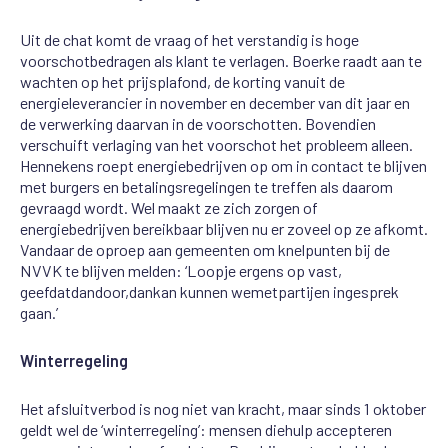
Uit de chat komt
de
vraag of het verstandig is hoge
voorschotbedragen
als klant
te verlagen. Boerke raadt
aan te
wachten op het prijsplafond,
de korting vanuit de
energieleverancier in november en december van dit jaar en
de verwerking daarvan in de voorschotten
.
Bovendien
verschuift verlaging van het voorschot het
probleem alleen.
Hennekens
roept
energiebedrijven
op
om in contact te blijven
met burgers en betalingsregelingen te
treffen als daarom
gevraagd wordt
.
Wel
maakt
ze
zich zorgen of
energiebedrijven bereikbaar
blijven nu
er
zo
veel op ze afkomt.
Vandaar de oproep aan gemeenten om knelpunten
bij de
NVVK
te
blijven
melden: ‘Loop
je ergens
op
vast,
geef
dat
dan
door,
dan
kan
ku
n
nen we
met
partijen in
gesprek
gaan.’
Winterregeling
Het afsluitverbod is nog niet van kracht, maar sinds 1 oktober
geldt
wel de
‘
winterregeling
’
: mensen die
hulp
accepteren