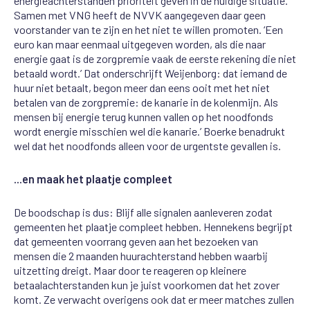
energieachterstanden prioriteit geven in de huidige situatie.
Samen met VNG heeft de NVVK aangegeven daar geen
voorstander van te zijn en het niet te willen promoten. ‘Een
euro kan maar eenmaal uitgegeven worden, als die naar
energie gaat is de zorgpremie vaak de eerste rekening die niet
betaald wordt.’ Dat onderschrijft
Weijenborg
: dat iemand de
huur niet betaalt, begon meer dan eens ooit met het niet
betalen van de zorgpremie: de kanarie in de kolenmijn. Als
mensen bij energie terug kunnen vallen op het noodfonds
wordt energie misschien wel die kanarie.’ Boerke benadrukt
wel dat het noodfonds alleen voor de urgentste gevallen is.
...en maak het plaatje compleet
De boodschap is dus: Blijf alle signalen aanleveren zodat
gemeenten het plaatje compleet hebben. Hennekens begrijpt
dat gemeenten voorrang geven aan het bezoeken van
mensen die 2 maanden huurachterstand hebben waarbij
uitzetting dreigt. Maar door te reageren op kleinere
betaalachterstanden kun je juist voorkomen dat het zover
komt. Ze verwacht overigens ook dat er meer matches zullen