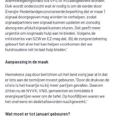
warmteregeling
straks
via VPS
of
RIS
aangeleverd worden
.
Ook wordt onderzocht
wat er nodig is om de
eerder door
Energie-Nederland
geconstateerde beperking dat er maar 1
signaal doorgegeven mag worden te verhelpen
,
zodat
signaalpartners een signaal kunnen updaten
en zo
nodig
alsnog een afsluitsignaal kunnen sturen
. Dat geeft
meer
urgentie om nogmaals hulp aan te bieden. Volgens de
ministeries van SZW en EZ mag dat
.
Bij
de
zorgverzekering
gebeurt
het
al en h
et kan helpen voorkomen dat we
huishoudens nét te
laat
hulp
bieden.’
Aanpassing in de maak
Hennekens zag
door berichten uit het land
vorig jaar al in
dat
er iets aan de termijnen moest gebeuren. ‘Door de druk
van de
crisis is het kwartje nu bij meer partijen gevallen. Daarom
zitten nu
de NVVK,
VNG, gemeenten en
inmiddels
6
energiepartijen weer om de tafel. Op hoofdlijnen waren we
het snel eens en de
details
worden nu
uitgewerkt.’
Wat moet er tot januari gebeuren?