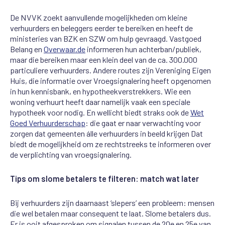
De NVVK zoekt aanvullende mogelijkheden om kleine
verhuurders en beleggers eerder te bereiken en heeft de
ministeries van BZK en SZW om hulp gevraagd. Vastgoed
Belang en
Overwaar.de
informeren hun achterban/publiek,
maar die bereiken maar een klein deel van de ca. 300.000
particuliere verhuurders. Andere routes zijn Vereniging Eigen
Huis, die informatie over Vroegsignalering heeft opgenomen
in hun kennisbank, en hypotheekverstrekkers. Wie een
woning verhuurt heeft daar namelijk vaak een speciale
hypotheek voor nodig. En wellicht biedt straks ook de
Wet
G
oed
V
erhuurderschap
: die gaat er naar verwachting voor
zorgen dat gemeenten álle verhuurders in beeld krijgen Dat
biedt de mogelijkheid om ze rechtstreeks te informeren over
de verplichting van vroegsignalering.
Tips om slome betalers te filteren: match wat later
Bij verhuurders zijn
daarnaast
‘
slepers
’
een probleem
:
mensen
die wel betalen maar consequent te laat. Slome betalers dus.
Er is
ooit
afgesproken
om
signalen tussen de 20
e
en 25
e
van