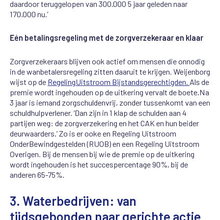
daardoor teruggelopen
van
300.000
5
jaar
geleden
naar
170.000
nu
.’
Eén betalingsregeling met de zorgverzekeraar en klaar
Zorgverzekeraars blijven ook actief om mensen die onnodig
in de wanbetalersregeling zitten
daa
ruit te krijgen.
Weijenborg
wijst
op
de
Regeling
Uitstroom Bijstandsgerechtigden
.
Als de
premie wordt ingehouden op de uitkering vervalt de boete.
Na
3 jaar is iemand zorgschuldenvrij, zonder tussenkomt van een
schuldhulpverlener. ‘Dan zijn in 1
klap de schulden aan 4
partijen weg: de zorgverzekering en het CAK en hun beider
deurwaarders.’
Zo is er ook
e en Regeling Uitstroom
OnderBewindgestelden
(RUOB)
en een Regeling Uitstroom
Overigen
. Bij de mensen
bij wie de premie op
de uitkering
wordt ingehouden is het
succespercentage 90%, bij de
anderen 65-75%.
3.
Waterbedrijven:
van
tijdsgebonden
naar
gerichte
actie