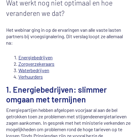
Wat
werkt
nog
niet optimaal en
ho
e
veranderen we dat?
Het
webinar
ging in op
de ervaringen van alle vaste lasten
partners bij
vroegsignalering
, Dit verslag loopt ze allemaal
na:
Energiebedrijven
Zo
r
gverzekeraars
Waterbedrijven
Verhuurders
1.
Energiebedrijven:
slimmer
omgaan
met
termijnen
Energiepartijen hebben afgelopen voorjaar al aan de bel
getrokken toen ze problemen met stijgende
energietarieven
zagen aankomen. In gesprek met het ministerie
verkenden
ze
mogelijkheden
om
problemen rond de hoge tarieven op te
lossen.
Sinds
Prinsjesdag zijn ze
vooral
bezig de