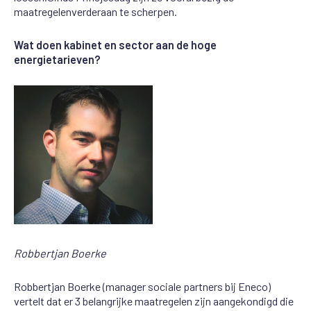
m
a
atregelen
verder
aan te
scherpen.
Wat doen kabinet en sector aan de hoge
energietarieven?
Robbertjan Boerke
Robbertjan
Boerke (manager sociale partners bij Eneco)
vertelt dat er
3
belangrijke maatregelen
zijn
aangekondigd die