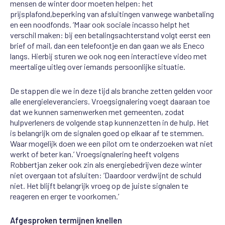
mensen de winter door moeten helpen: het
prijsplafond,
beperking van afsluitingen
vanwege wanbetaling
en een noodfonds
.
‘Maar ook sociale
incasso helpt het
verschil maken: bij een betalingsachterstand volgt eerst een
brief of mail, dan een
telefoontje
en
dan
gaan
we als Eneco
langs. Hierbij
sturen we ook nog een interactieve
video
met
meertalige
uitleg
over
iemands persoonlijke situatie.
De stappen die we in deze tijd als branche zetten
gelden voor
alle energieleveranciers.
Vroegsignalering
voegt
daaraan toe
dat we kunnen samenwerken met gemeenten
,
zodat
hulpverleners de volgen
de
stap kunnen
zetten in de hulp. Het
is belangrijk o
m de signalen goed op elkaar af te stemmen.
Waar mogelijk doen we een pilot
om te onderzoeken
wat niet
werkt of beter kan.’
Vroegsignalering
heeft
volgens
Robbertjan zeker
ook zin als energiebedrijven
deze winter
niet
overgaan tot afsluiten: ‘Daardoor verdwijnt de schuld
niet. Het blijft belangrijk vroeg
op
de juiste signalen
te
reageren
en erger te voorkomen
.’
Afgesproken termijnen knellen