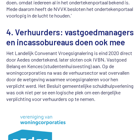
doen
,
omdat
iedereen al in het ondertekenportaal
bekend is.
Mede
daa
rom heeft
d
e NVVK besloten het ondertekenportaal
voorlopig
in
de
lucht te
houden.’
4.
Verhuurders: vastgoedmanagers
en incassobureaus doen ook mee
Het Landelijk Convenant Vroegsignalering is eind 2020 direct
door Aedes ondertekend, later sloten ook IVBN, Vastgoed
Belang en Kences (studentenhuisvesting) aan. Op de
woningcorporaties na was de verhuursector wat overvallen
door de wetgeving waarmee vroegsignaleren voor hen
verplicht werd. Het Besluit gemeentelijke schuldhulpverlening
was ook niet per se een logische plek om een dergelijke
verplichting voor verhuurders op te nemen.