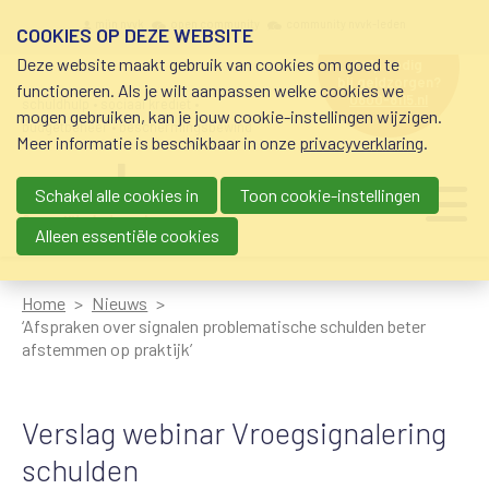
Overslaan en naar de inhoud gaan
Meta navigation
mijn nvvk
open community
community nvvk-leden
COOKIES OP DEZE WEBSITE
Deze website maakt gebruik van cookies om goed te
hulp nodig
bij geldzorgen?
functioneren. Als je wilt aanpassen welke cookies we
0800-8115.nl
schuldhulp • sociaal krediet •
mogen gebruiken, kan je jouw cookie-instellingen wijzigen.
budgetbeheer • beschermingsbewind
Meer informatie is beschikbaar in onze
privacyverklaring
.
Schakel alle cookies in
Toon cookie-instellingen
Main navigation
Ju
me
Alleen essentiële cookies
Home
Nieuws
‘Afspraken over signalen problematische schulden beter
afstemmen op praktijk’
Verslag webinar Vroegsignalering
schulden