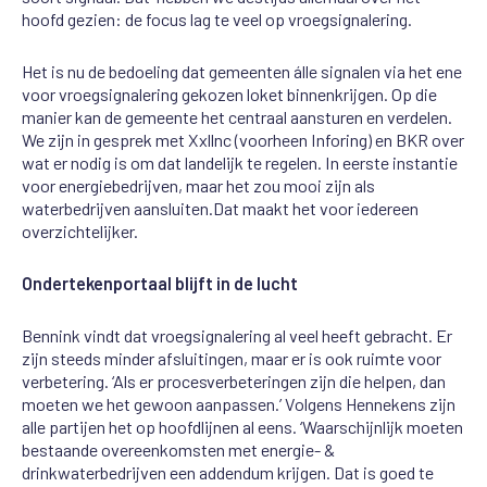
hoofd gezien
: de focus lag te veel op
vroegsignalering
.
Het is nu de bedoeling dat
gemeenten álle
signalen via
het ene
voor
vroegsignalering
gekozen loket binnenkrijgen. Op die
manier kan de
gemeente het centraal a
a
nsturen en verdelen.
W
e
zijn
in gesprek met
X
xllnc
(voorheen
Inforing
)
en BKR
over
wat er nodig is
om dat
landelijk te regelen. In eerste instantie
voor
energiebedrijven
,
maar het zou mooi zijn als
waterbedrijven aansluiten
.
D
at maakt het voor iedereen
overzichtelijker.
Ondertekenportaal blijft in de lucht
Bennink
vindt dat
vroegsignalering
al
veel heeft gebracht. Er
zijn steeds minder afsluitingen, maar er is
ook
ruimte voor
verbetering. ‘Als er procesverbeteringen zijn die helpen, dan
moeten we het gewoon
aanpassen.’ Volgens Hennekens zijn
alle partijen het op hoofdlijnen al eens. ‘Waarschijnlijk moeten
bestaande overeenkomsten met
energie- &
drink
waterbedrijven een addendum krijgen. Dat is goed te