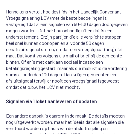
Hennekens vertelt hoe destijds
in het Landelijk Convenant
Vroegsignalering
(LCV)
met de beste bedoelingen
is
vastgelegd dat alleen signalen van 50-
100 dagen doorgegeven
mogen worden. ‘Dat pakt nu onhandig uit en dat is een
understatement. Er
zijn partijen die alle verplichte stappen
heel snel kunnen doorlopen en al v
óó
r de 50 dagen
een
afsluitsignaal sturen
, omdat een
vroegsignaal
(nog) niet
mag
. Dat komt
vervolgens
als mail of brief bij de gemeente
binnen. Of er is
met dank aan sociaal incasso
een
betalingsregeling gestart, maar als die mislukt is de vordering
soms al ouder
dan 100 dagen. Dan krijgen gemeenten een
afsluitsignaal terwijl er nooit een
vroegsignaal
is
geweest
omdat dat o.b.v. het LCV niet ‘mocht’
.
Signalen via 1 loket aanleveren of updaten
Een andere aanpak is daarom in de maak. De details moeten
nog uitgewerkt worden, maar het idee
is dat alle signalen
die
verstuurd worden op basis van de afsluitregeling en