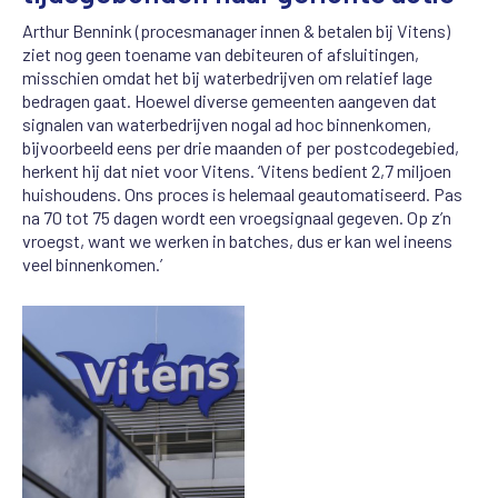
Arthur
Bennink
(p
rocesmanager innen & betalen bij
Vitens
)
ziet nog geen toename van debiteuren of
afsluitingen,
misschien omdat het bij waterbedrijven om relatief lage
bedragen gaat.
Hoewel diverse
gemeenten
aangeven
dat
signalen van waterbedrijven nogal ad hoc
binnenkomen
,
bijvoorbeeld
een
s
per drie maanden of
per postcodegebied,
herkent hij d
a
t niet voor
Vitens
.
‘
Vitens
bedient
2,7
miljoen
huishoudens.
Ons
proces
is
helemaal
geautomatiseerd.
Pas
na 70 tot 75 dagen wordt een
vroegsignaal
gegeven.
Op
z’n
vroegst,
want
we
werken
in batches, dus
er
kan wel ineens
veel
b
innenkomen.’