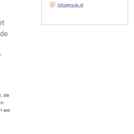
info@nvvk.nl
et
ode
n
r
, de
en
n we