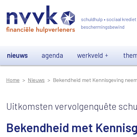
Overslaan en naar de inhoud gaan
schuldhulp • sociaal krediet
beschermingsbewind
Main navigation
nieuws
agenda
werkveld
them
Home
Nieuws
Bekendheid met Kennisgeving neem
Uitkomsten vervolgenquête schu
Bekendheid met Kennisg