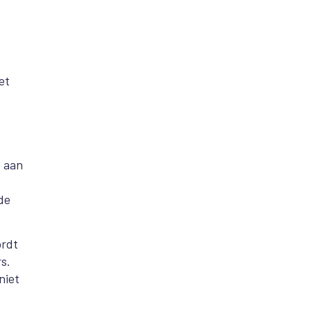
et
e aan
 de
ordt
s.
niet