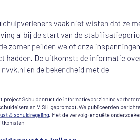
uldhulpverleners vaak niet wisten dat ze m
ing al bij de start van de stabilisatieperi
 de zomer peilden we of onze inspanninge
ct hadden. De uitkomst: de informatie ove
p nvvk.nl en de bekendheid met de
et project Schuldenrust de informatievoorziening verbeterd
schuldeisers en VISH gepromoot. We publiceerden bericht
ust & schuldregeling
. Met de vervolg-enquête onderzoeke
uitkomsten.