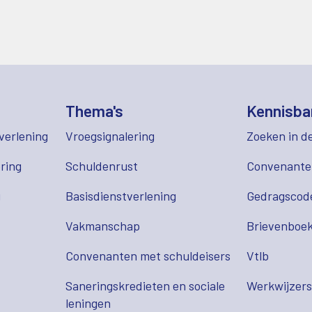
Thema's
Kennisba
verlening
Vroegsignalering
Zoeken in d
ring
Schuldenrust
Convenant
g
Basisdienstverlening
Gedragscod
Vakmanschap
Brievenboek
Convenanten met schuldeisers
Vtlb
Saneringskredieten en sociale
Werkwijzer
leningen