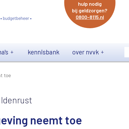
hulp nodig
bij geldzorgen?
0800-8115.nl
 • budgetbeheer •
a's
kennisbank
over nvvk
t toe
ldenrust
eving neemt toe