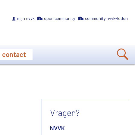
Meta navigation
mijn nvvk
open community
community nvvk-leden
contact
Vragen?
NVVK