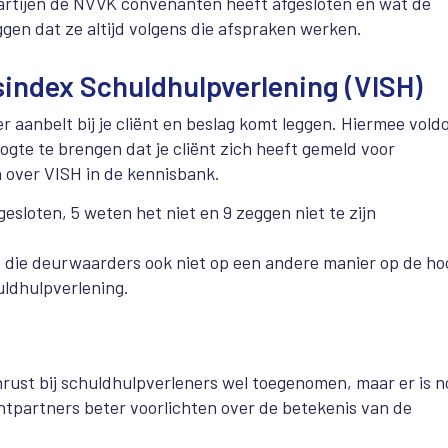
rtijen de NVVK convenanten heeft afgesloten en wat de
gen dat ze altijd volgens die afspraken werken.
sindex Schuldhulpverlening (VISH)
aanbelt bij je cliënt en beslag komt leggen. Hiermee voldo
gte te brengen dat je cliënt zich heeft gemeld voor
a over VISH in de kennisbank.
sloten, 5 weten het niet en 9 zeggen niet te zijn
5 die deurwaarders ook niet op een andere manier op de ho
uldhulpverlening.
nrust bij schuldhulpverleners wel toegenomen, maar er is n
tpartners beter voorlichten over de betekenis van de