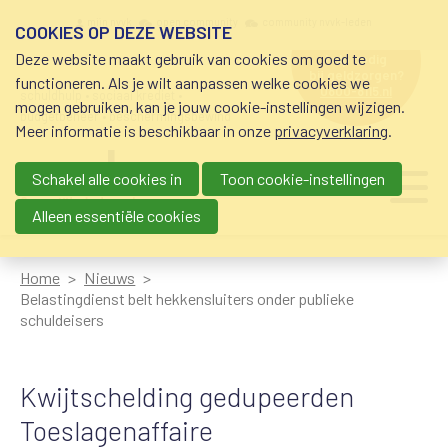
Overslaan en naar de inhoud gaan
Meta navigation
mijn nvvk
open community
community nvvk-leden
COOKIES OP DEZE WEBSITE
Deze website maakt gebruik van cookies om goed te
hulp nodig
bij geldzorgen?
functioneren. Als je wilt aanpassen welke cookies we
0800-8115.nl
schuldhulp • sociaal krediet •
mogen gebruiken, kan je jouw cookie-instellingen wijzigen.
budgetbeheer • beschermingsbewind
Meer informatie is beschikbaar in onze
privacyverklaring
.
Schakel alle cookies in
Toon cookie-instellingen
Main navigation
Ju
me
Alleen essentiële cookies
Home
Nieuws
Belastingdienst belt hekkensluiters onder publieke
schuldeisers
Kwijtschelding gedupeerden
Toeslagenaffaire