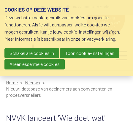
Overslaan en naar de inhoud gaan
Meta navigation
mijn nvvk
open community
community nvvk-leden
COOKIES OP DEZE WEBSITE
Deze website maakt gebruik van cookies om goed te
hulp nodig
bij geldzorgen?
functioneren. Als je wilt aanpassen welke cookies we
0800-8115.nl
schuldhulp • sociaal krediet •
mogen gebruiken, kan je jouw cookie-instellingen wijzigen.
budgetbeheer • beschermingsbewind
Meer informatie is beschikbaar in onze
privacyverklaring
.
Schakel alle cookies in
Toon cookie-instellingen
Main navigation
Ju
me
Alleen essentiële cookies
Home
Nieuws
Nieuw: database van deelnemers aan convenanten en
procesversnellers
NVVK lanceert 'Wie doet wat'