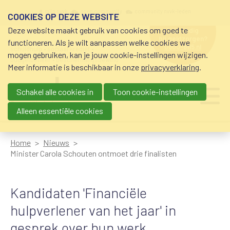
Overslaan en naar de inhoud gaan
Meta navigation
mijn nvvk
open community
community nvvk-leden
COOKIES OP DEZE WEBSITE
Deze website maakt gebruik van cookies om goed te
hulp nodig
bij geldzorgen?
functioneren. Als je wilt aanpassen welke cookies we
0800-8115.nl
schuldhulp • sociaal krediet •
mogen gebruiken, kan je jouw cookie-instellingen wijzigen.
budgetbeheer • beschermingsbewind
Meer informatie is beschikbaar in onze
privacyverklaring
.
Schakel alle cookies in
Toon cookie-instellingen
Main navigation
Ju
me
Alleen essentiële cookies
Home
Nieuws
Minister Carola Schouten ontmoet drie finalisten
Kandidaten 'Financiële
hulpverlener van het jaar' in
gesprek over hun werk