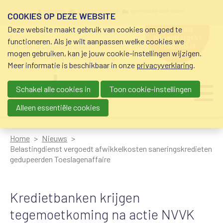
Overslaan en naar de inhoud gaan
Meta navigation
mijn nvvk
open community
community nvvk-leden
COOKIES OP DEZE WEBSITE
Deze website maakt gebruik van cookies om goed te
hulp nodig
bij geldzorgen?
functioneren. Als je wilt aanpassen welke cookies we
0800-8115.nl
schuldhulp • sociaal krediet •
mogen gebruiken, kan je jouw cookie-instellingen wijzigen.
budgetbeheer • beschermingsbewind
Meer informatie is beschikbaar in onze
privacyverklaring
.
Schakel alle cookies in
Toon cookie-instellingen
Main navigation
Ju
me
Alleen essentiële cookies
Home
Nieuws
Belastingdienst vergoedt afwikkelkosten saneringskredieten
gedupeerden Toeslagenaffaire
Kredietbanken krijgen
tegemoetkoming na actie NVVK