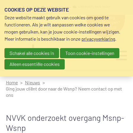
Overslaan en naar de inhoud gaan
Meta navigation
mijn nvvk
open community
community nvvk-leden
COOKIES OP DEZE WEBSITE
Deze website maakt gebruik van cookies om goed te
hulp nodig
bij geldzorgen?
functioneren. Als je wilt aanpassen welke cookies we
0800-8115.nl
schuldhulp • sociaal krediet •
mogen gebruiken, kan je jouw cookie-instellingen wijzigen.
budgetbeheer • beschermingsbewind
Meer informatie is beschikbaar in onze
privacyverklaring
.
Schakel alle cookies in
Toon cookie-instellingen
Main navigation
Ju
me
Alleen essentiële cookies
Home
Nieuws
Ging jouw cliënt door naar de Wsnp? Neem contact op met
ons
NVVK onderzoekt overgang Msnp-
Wsnp