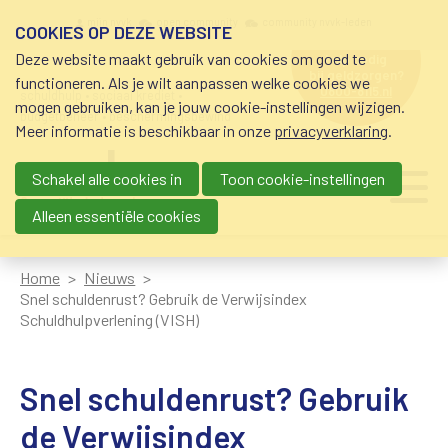
Overslaan en naar de inhoud gaan
Meta navigation
mijn nvvk
open community
community nvvk-leden
COOKIES OP DEZE WEBSITE
Deze website maakt gebruik van cookies om goed te
hulp nodig
bij geldzorgen?
functioneren. Als je wilt aanpassen welke cookies we
0800-8115.nl
schuldhulp • sociaal krediet •
mogen gebruiken, kan je jouw cookie-instellingen wijzigen.
budgetbeheer • beschermingsbewind
Meer informatie is beschikbaar in onze
privacyverklaring
.
Schakel alle cookies in
Toon cookie-instellingen
Main navigation
Ju
me
Alleen essentiële cookies
Home
Nieuws
Snel schuldenrust? Gebruik de Verwijsindex
Schuldhulpverlening (VISH)
Snel schuldenrust? Gebruik
de Verwijsindex