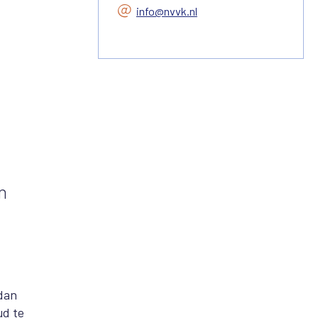
info@nvvk.nl
n
 dan
ud te