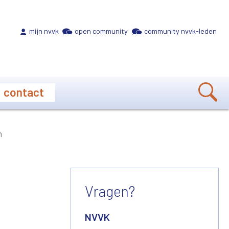
Meta navigation
mijn nvvk
open community
community nvvk-leden
contact
n
Vragen?
NVVK