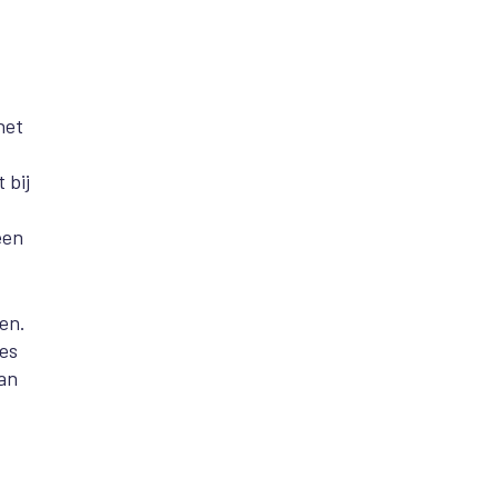
het
 bij
een
en.
ies
van