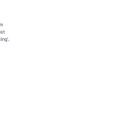
om
ost
ing’,