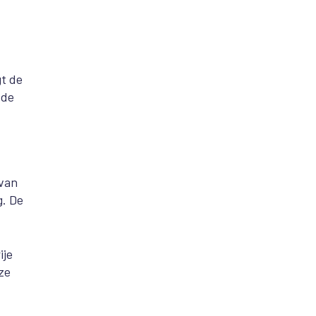
gt de
 de
 van
g. De
ije
ze