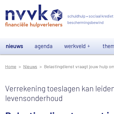
Overslaan en naar de inhoud gaan
schuldhulp • sociaal krediet
beschermingsbewind
Main navigation
nieuws
agenda
werkveld
them
Home
Nieuws
Belastingdienst vraagt jouw hulp
Verrekening toeslagen kan leiden
levensonderhoud