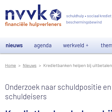
Overslaan en naar de inhoud gaan
schuldhulp • sociaal krediet
beschermingsbewind
Main navigation
nieuws
agenda
werkveld
them
Home
Nieuws
Kredietbanken helpen bij uitbetale
Onderzoek naar schuldpositie en
schuldeisers