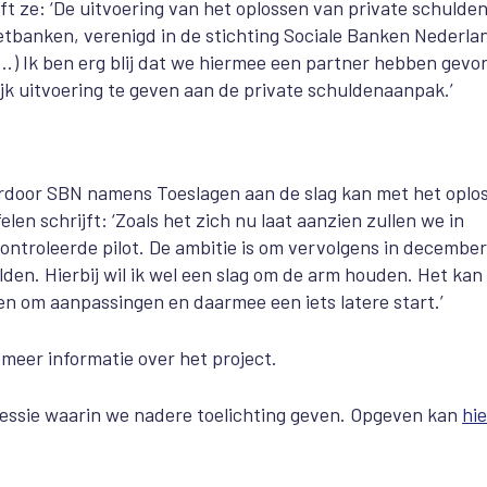
ft ze: ‘De uitvoering van het oplossen van private schulde
ietbanken, verenigd in de stichting Sociale Banken Nederla
…) Ik ben erg blij dat we hiermee een partner hebben gev
ijk uitvoering te geven aan de private schuldenaanpak.’
ardoor SBN namens Toeslagen aan de slag kan met het oplo
n schrijft: ‘Zoals het zich nu laat aanzien zullen we in
ntroleerde pilot. De ambitie is om vervolgens in december
den. Hierbij wil ik wel een slag om de arm houden. Het kan 
gen om aanpassingen en daarmee een iets latere start.’
meer informatie over het project.
ssie waarin we nadere toelichting geven. Opgeven kan
hie