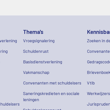
Thema's
Kennisba
verlening
Vroegsignalering
Zoeken in d
ring
Schuldenrust
Convenant
g
Basisdienstverlening
Gedragscod
Vakmanschap
Brievenboek
Convenanten met schuldeisers
Vtlb
Saneringskredieten en sociale
Werkwijzer
leningen
huldeisers
Jurispruden