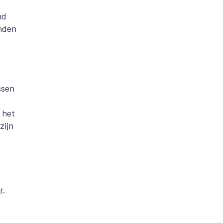
n
nd
onden
ssen
 het
zijn
r
.