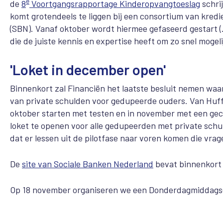
e
de
8
Voortgangsrapportage Kinderopvangtoeslag
schrij
komt grotendeels te liggen bij een consortium van kred
(SBN). Vanaf oktober wordt hiermee gefaseerd gestart (
die de juiste kennis en expertise heeft om zo snel mogel
'Loket in december open'
Binnenkort zal Financiën het laatste besluit nemen wa
van private schulden voor gedupeerde ouders. Van Huffele
oktober starten met testen en in november met een geco
loket te openen voor alle gedupeerden met private schul
dat er lessen uit de pilotfase naar voren komen die vra
De
site van Sociale Banken Nederland
bevat binnenkort 
Op 18 november organiseren we een Donderdagmiddagse