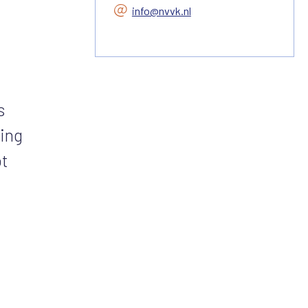
info@nvvk.nl
s
ing
ot